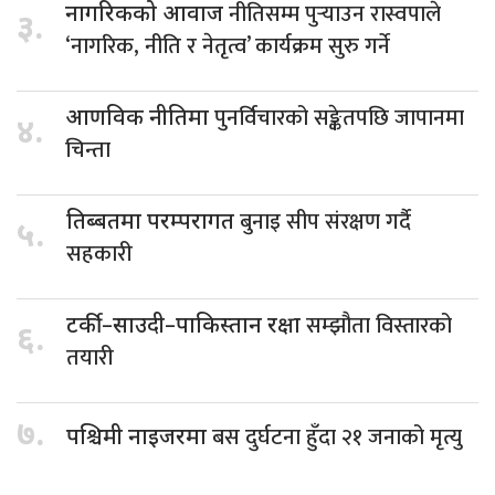
नीतिसम्म पुर्‍याउन रास्वपाले
नागरिकको आवाज
३.
‘नागरिक, नीति र नेतृत्व’ कार्यक्रम सुरु गर्ने
पुनर्विचारको सङ्केतपछि जापानमा
आणविक नीतिमा
४.
चिन्ता
बुनाइ सीप संरक्षण गर्दै
तिब्बतमा परम्परागत
५.
सहकारी
सम्झौता विस्तारको
टर्की–साउदी–पाकिस्तान रक्षा
६.
तयारी
७.
बस दुर्घटना हुँदा २१ जनाको मृत्यु
पश्चिमी नाइजरमा