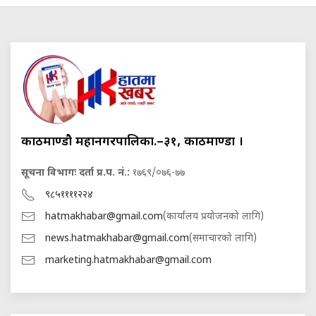
काठमाण्डौ महानगरपालिका.–३१, काठमाण्डौं ।
सूचना विभागः दर्ता प्र.प. नं.:
१७६९/०७६-७७
९८५११११२२४
hatmakhabar@gmail.com
(कार्यालय प्रयोजनको लागि)
news.hatmakhabar@gmail.com
(समाचारको लागि)
marketing.hatmakhabar@gmail.com