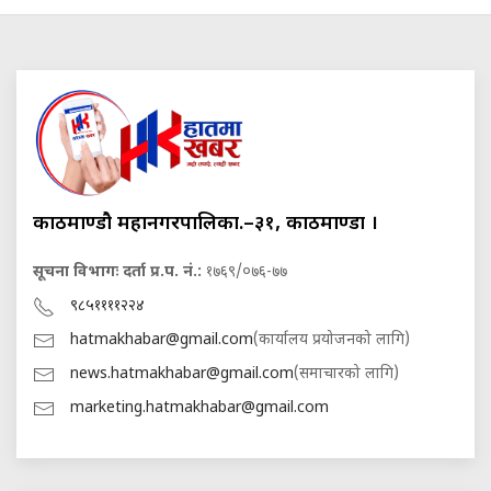
काठमाण्डौ महानगरपालिका.–३१, काठमाण्डौं ।
सूचना विभागः दर्ता प्र.प. नं.:
१७६९/०७६-७७
९८५११११२२४
hatmakhabar@gmail.com
(कार्यालय प्रयोजनको लागि)
news.hatmakhabar@gmail.com
(समाचारको लागि)
marketing.hatmakhabar@gmail.com