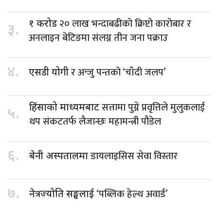
२० लाख भन्दाबढीको क्रिप्टो कारोबार र
१ करोड
३.
अनलाइन बेटिङमा संलग्न तीन जना पक्राउ
४.
र अन्जु पन्तको ‘चाँदी जलप’
एसडी योगी
सत्तामा पुग्ने प्रवृत्तिले मुलुकलाई
हिंसाको माध्यमबाट
५.
थप संकटतर्फ लैजान्छः महामन्त्री पौडेल
६.
डायलाइसिस सेवा विस्तार
बेनी अस्पतालमा
७.
‘पब्लिक हेल्थ अवार्ड’
नेत्रज्योति सङ्घलाई