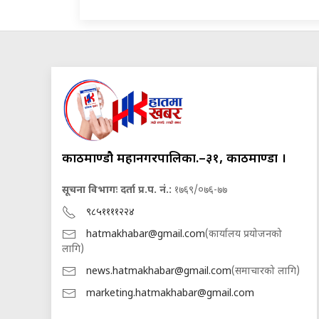
काठमाण्डौ महानगरपालिका.–३१, काठमाण्डौं ।
सूचना विभागः दर्ता प्र.प. नं.:
१७६९/०७६-७७
९८५११११२२४
hatmakhabar@gmail.com
(कार्यालय प्रयोजनको
लागि)
news.hatmakhabar@gmail.com
(समाचारको लागि)
marketing.hatmakhabar@gmail.com