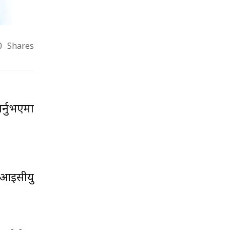
0
Shares
्नुभएमा
 आइसीयु