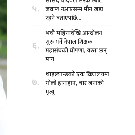
सरकारबाट
सांसद यादवले
५.
जवाफ नआएसम्म मौन खडा
रहने बताएपछि…
आन्दोलन
भदौ महिनादेखि
सुरु गर्ने नेपाल शिक्षक
६.
महासंघको घोषणा, यस्ता छन्
माग
विद्यालयमा
थाइल्यान्डको एक
७.
गोली हानाहान, चार जनाको
मृत्यु