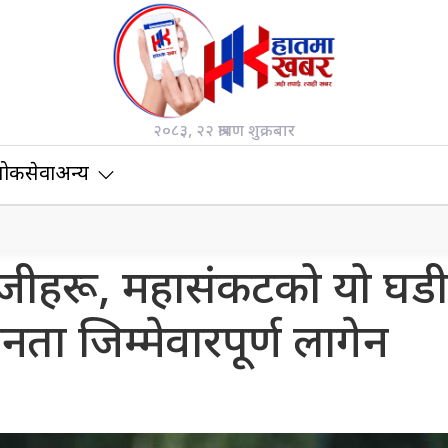
२०८३, २२ श्रावण शुक्रबार
ोकसेवा
अन्य
ीहरू, महासंकटको यो घडी
नता जिम्मेवारपूर्ण लागेन