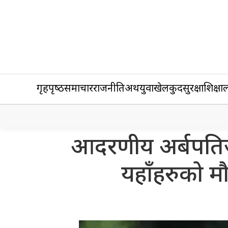
गृहपृष्‍ठ
समाचार
राजनीति
अर्थ
युवा
खेलकुद
सुरक्षा
शिक्षा
ल
आदरणीय अर्बपतिज
यहाँहरुको मौ