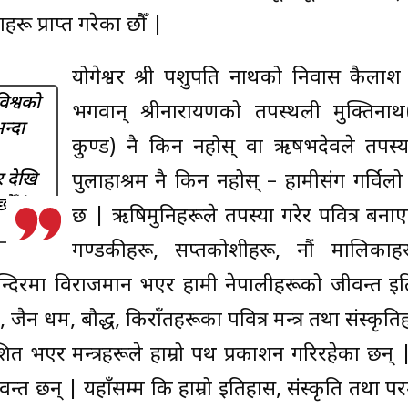
ू प्राप्त गरेका छौँ |
योगेश्वर श्री पशुपति नाथको निवास कैलाश 
विश्वको
भगवान् श्रीनारायणको तपस्थली मुक्तिनाथ
न्दा
कुण्ड) नै किन नहोस् वा ऋषभदेवले तपस्य
र देखि
पुलाहाश्रम नै किन नहोस् – हामीसंग गर्विल
ौँ |
छ | ऋषिमुनिहरूले तपस्या गरेर पवित्र बना
गण्डकीहरू, सप्तकोशीहरू, नौं मालिकाहरू
न्दिरमा विराजमान भएर हामी नेपालीहरूको जीवन्त इ
 जैन धर्म, बौद्ध, किराँतहरूका पवित्र मन्त्र तथा संस्कृ
त भएर मन्त्रहरूले हाम्रो पथ प्रकाशन गरिरहेका छन् 
ीवन्त छन् | यहाँसम्म कि हाम्रो इतिहास, संस्कृति तथा परम