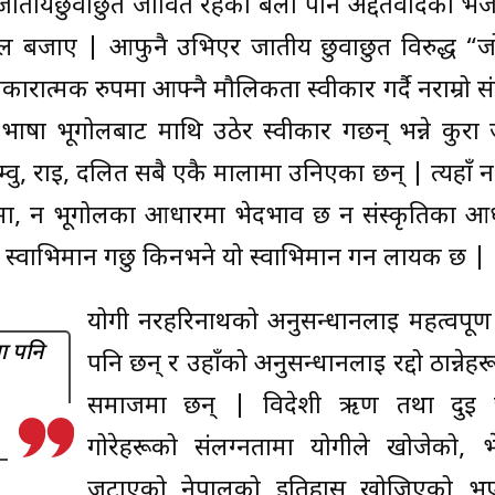
 जातीयछुवाछुत जीवित रहेको बेला पनि अद्दैतवादका भज
िगुल बजाए | आफुनै उभिएर जातीय छुवाछुत विरुद्ध “
ारात्मक रुपमा आफ्नै मौलिकता स्वीकार गर्दै नराम्रो स
भाषा भूगोलबाट माथि उठेर स्वीकार गर्छन् भन्ने कुर
ुङ, लिम्वु, राई, दलित सबै एकै मालामा उनिएका छन् | त्यहा
, न भूगोलका आधारमा भेदभाव छ न संस्कृतिका आ
मैले स्वाभिमान गर्छु किनभने यो स्वाभिमान गर्न लायक छ |
योगी नरहरिनाथको अनुसन्धानलाई महत्वपूर्ण ठ
ा पनि
पनि छन् र उहाँको अनुसन्धानलाई रद्दो ठान्नेहर
समाजमा छन् | विदेशी ऋण तथा दुई 
गोरेहरूको संलग्नतामा योगीले खोजेको, भ
जुटाएको नेपालको इतिहास खोजिएको भए