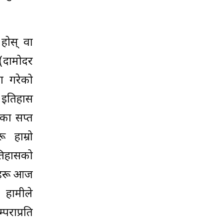
होस् वा
(दामोदर
ा गरेको
ो इतिहास
एका सप्त
 हाम्रो
तिहासको
तिहरू आज
| हामीले
्पराप्रति