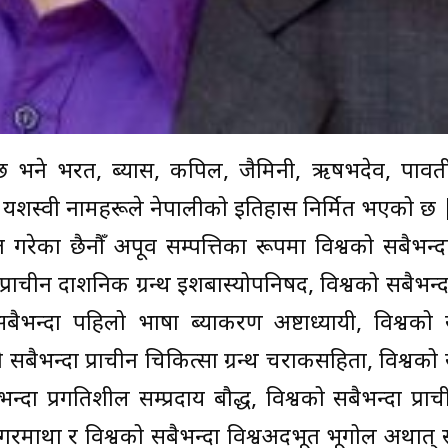
 भने भरत, ब्यास, कपिल, जैमिनी, ऋषभदेव, पार्वती
ेकौं यशस्वी नामहरूले नेपालीको इतिहास निर्मित भएको छ 
 गरेका छैनौँ अपूर्व सम्पत्तिका रूपमा विश्वको सबैभन्दा
्राचीन दार्शनिक ग्रन्थ ईशबास्योपनिषद, विश्वको सबैभन्दा
बैभन्दा पहिलो भाषा ब्याकरण अष्टाध्यायी, विश्वको 
वको सबैभन्दा प्राचीन चिकित्सा ग्रन्थ चराकसहिता, विश्वको
ैभन्दा प्रगतिशील सम्प्रदाय बौद्ध, विश्वको सबैभन्दा प्र
गरमाथा र विश्वको सबैभन्दा विश्वअदभूत भूगोल अर्थात् स