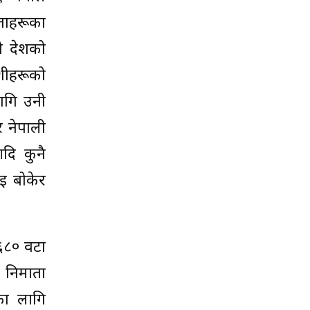
ताहरूका
ी देशको
ेशीहरूको
ागि उनी
र नेपाली
दि कुनै
ई बोकेर
५६८० वटा
निर्माता
नका लागि