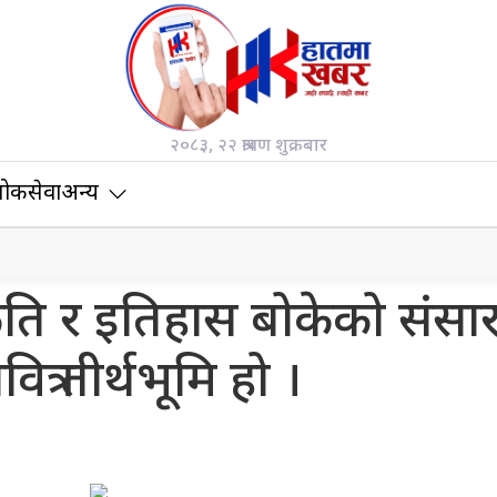
२०८३, २२ श्रावण शुक्रबार
ोकसेवा
अन्य
कृति र इतिहास बोकेको संसा
त्र तीर्थभूमि हो ।