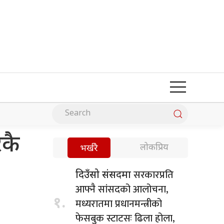
रकै
लोकप्रिय
भर्खरै
सरकारप्रति
दिउँसो संसदमा
आफ्नै सांसदको आलोचना,
१.
मध्यरातमा प्रधानमन्त्रीको
फेसबुक स्टाटसः ढिला होला,