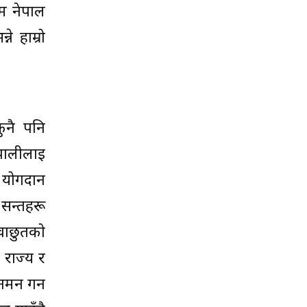
ाम नेपाल
े हाम्रो
ुनै पनि
पालीलाई
 योगदान
सन्तहरू
वाछुतको
 राज्य र
नमन गर्न