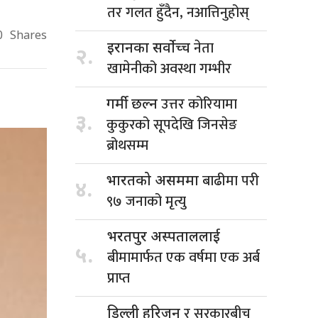
तर गलत हुँदैन, नआत्तिनुहोस्
0
Shares
नेता
इरानका सर्वोच्च
२.
खामेनीको अवस्था गम्भीर
उत्तर कोरियामा
गर्मी छल्न
३.
कुकुरको सूपदेखि जिनसेङ
ब्रोथसम्म
बाढीमा परी
भारतको असममा
४.
९७ जनाको मृत्यु
भरतपुर अस्पताललाई
५.
बीमामार्फत एक वर्षमा एक अर्ब
प्राप्त
र सरकारबीच
डिल्ली हरिजन