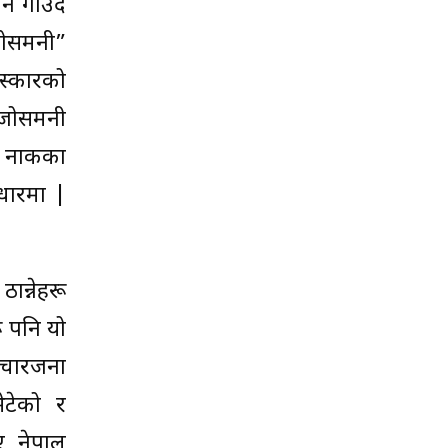
न गाउँदै
जोसमनी”
ंस्कारको
ा जोसमनी
ँ न नाकका
धारमा |
ान्नेहरू
ू पनि यो
चारजना
ेटेको र
 नेपाल