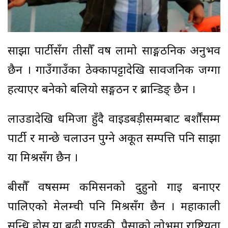
साझा पार्टीसँग तीसौँ वर्ष लामो साङ्गठनिक अनुभव
छैन । गाउँगाउँका ठेक्कापट्टादेखि सार्वजनिक जग्गा
हत्याएर बनेको बलियो सङ्गठन र ब्रान्डिङ् छैन ।
लाउडादेखि धमिजा हुँदै वाइडबड़ीसम्मबाट बर्शौंसम्म
पार्टी र मान्छे चलाउन पुग्ने अकूत सम्पत्ति पनि साझा
या मिश्रसँग छैन ।
बीसौँ वर्षसम्म कमिसनको दुहुनो गाई बनाएर
पालिएको मेलम्ची पनि मिश्रसँग छैन । महाकाली
सन्धि होस् या बूढी गण्डकी, पैसाको लोभमा राष्ट्रियता