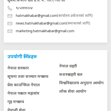
सूचना विभागः दर्ता प्र.प. नं.:
१७६९/०७६-७७
९८५११११२२४
hatmakhabar@gmail.com
(कार्यालय प्रयोजनको लागि)
news.hatmakhabar@gmail.com
(समाचारको लागि)
marketing.hatmakhabar@gmail.com
उपयोगी लिंकहरु
नेपाल प्रहरी
नेपाल सरकार
सशस्त्र प्रहरी बल
सूचना तथा सञ्चार मन्त्रालय
विश्वविद्यालय अनुदान आयाेग
प्रेस काउन्सिल नेपाल
लाेक सेवा आयाेग
नेपाल पत्रकार महासंघ
गृह मन्त्रालय
नेपाली सेना