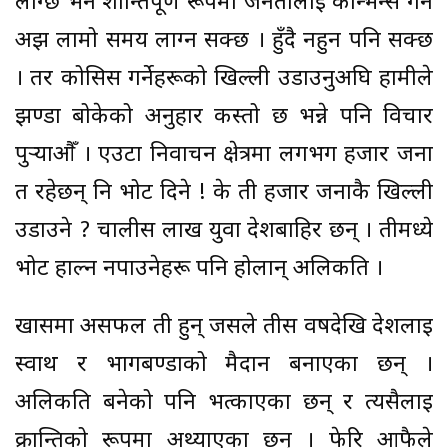
लाग्छ भने शान्तिपूर्ण रूपमा जनतालाई कन्भिन्स गर्न
अझ लामो समय लाग्न सक्छ । हुँदै नहुन पनि सक्छ
। तर कोसिस गर्नेहरूको खिल्ली उडाउनुअघि हामीले
झण्डा बोकेको अनुहार कस्तो छ भन्ने पनि विचार
पुऱ्याऔँ । एउटा निर्वाचन क्षेत्रमा लगभग हजार जना
त रहेछन् नि भोट दिने ! के ती हजार जनाकै खिल्ली
उडाउने ? चालीस लाख युवा देशबाहिर छन् । तीमध्ये
भोट हाल्न नपाउनेहरू पनि होलान् अलिकति ।
खासमा असफल ती हुन् जसले तीस वर्षदेखि देशलाई
स्वार्थ र भागबण्डाको मैदान बनाएका छन् ।
अलिकति बनेको पनि भत्काएका छन् र त्यसैलाई
क्रान्तिको रूपमा अर्थ्याएका छन् । फेरि आफैले