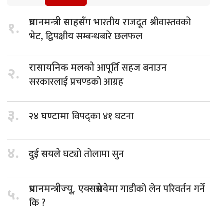
भारतीय राजदूत श्रीवास्तवको
प्रधानमन्त्री साहसँग
१.
भेट, द्विपक्षीय सम्बन्धबारे छलफल
आपूर्ति सहज बनाउन
रासायनिक मलको
२.
सरकारलाई प्रचण्डको आग्रह
३.
विपद्का ४१ घटना
२४ घण्टामा
४.
घट्यो तोलामा सुन
दुई सयले
गाडीको लेन परिवर्तन गर्ने
प्रधानमन्त्रीज्यू, एक्सप्रेसवेमा
५.
कि ?