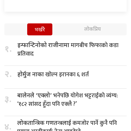
लोकप्रिय
भर्खरै
मागबीच फिफाको कडा
इन्फान्टिनोको राजीनामा
१.
प्रतिवाद
२.
खोल्न इरानका ६ शर्त
होर्मुज नाका
भनेपछि योगेश भट्टराईको व्यंग्य:
बालेनले ‘एक्लो’
३.
‘१८२ सांसद हुँदा पनि एक्लै ?’
कमजोर पार्ने कुनै पनि
लोकतान्त्रिक गणतन्त्रलाई
४.