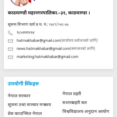
काठमाण्डौ महानगरपालिका.–३१, काठमाण्डौं ।
सूचना विभागः दर्ता प्र.प. नं.:
१७६९/०७६-७७
९८५११११२२४
hatmakhabar@gmail.com
(कार्यालय प्रयोजनको लागि)
news.hatmakhabar@gmail.com
(समाचारको लागि)
marketing.hatmakhabar@gmail.com
उपयोगी लिंकहरु
नेपाल प्रहरी
नेपाल सरकार
सशस्त्र प्रहरी बल
सूचना तथा सञ्चार मन्त्रालय
विश्वविद्यालय अनुदान आयाेग
प्रेस काउन्सिल नेपाल