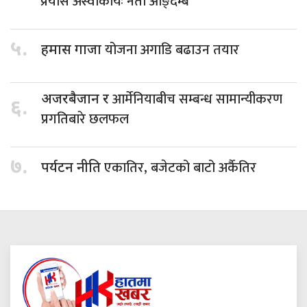
प्रयास अस्वीकार्यः नेता आङ्देम्बे
५.
योजना अगाडि बढाउन तयार
हमास गाजा
आर्मेनियाबीच सम्बन्ध सामान्यीकरण
अजरबैजान र
६.
प्रगतिबारे छलफल
७.
एकातिर, बजेटको बाटो अर्कैतिर
पर्यटन नीति