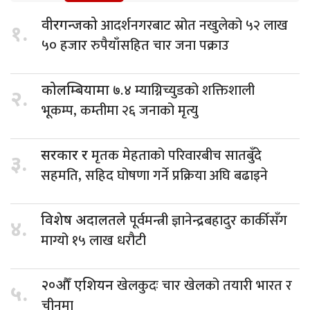
आदर्शनगरबाट स्रोत नखुलेको ५२ लाख
वीरगन्जको
१.
५० हजार रुपैयाँसहित चार जना पक्राउ
म्याग्निच्युडको शक्तिशाली
कोलम्बियामा ७.४
२.
भूकम्प, कम्तीमा २६ जनाको मृत्यु
मृतक मेहताको परिवारबीच सातबुँदे
सरकार र
३.
सहमति, सहिद घोषणा गर्ने प्रक्रिया अघि बढाइने
पूर्वमन्त्री ज्ञानेन्द्रबहादुर कार्कीसँग
विशेष अदालतले
४.
माग्यो १५ लाख धरौटी
खेलकुदः चार खेलको तयारी भारत र
२०औँ एशियन
५.
चीनमा