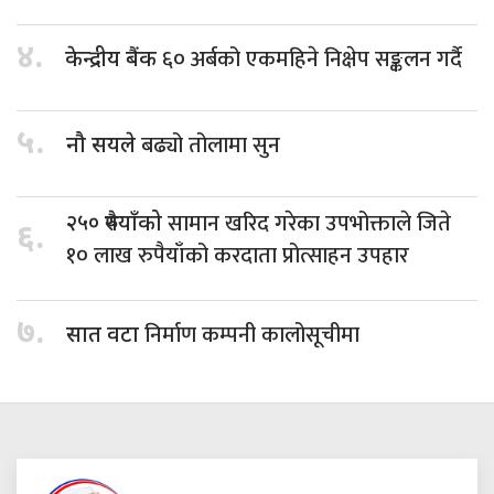
४.
६० अर्बको एकमहिने निक्षेप सङ्कलन गर्दै
केन्द्रीय बैंक
५.
बढ्यो तोलामा सुन
नौ सयले
सामान खरिद गरेका उपभोक्ताले जिते
२५० रुपैयाँको
६.
१० लाख रुपैयाँको करदाता प्रोत्साहन उपहार
७.
निर्माण कम्पनी कालोसूचीमा
सात वटा