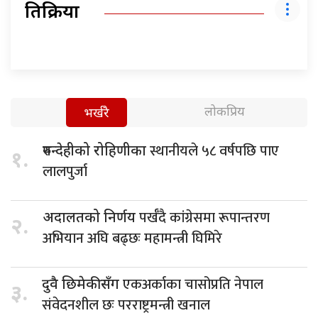
प्रतिक्रिया
लोकप्रिय
भर्खरै
स्थानीयले ५८ वर्षपछि पाए
रुपन्देहीको रोहिणीका
१.
लालपुर्जा
पर्खँदै कांग्रेसमा रूपान्तरण
अदालतको निर्णय
२.
अभियान अघि बढ्छः महामन्त्री घिमिरे
एकअर्काका चासोप्रति नेपाल
दुवै छिमेकीसँग
३.
संवेदनशील छः परराष्ट्रमन्त्री खनाल