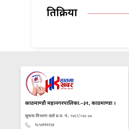
प्रतिक्रिया
काठमाण्डौ महानगरपालिका.–३१, काठमाण्डौं ।
सूचना विभागः दर्ता प्र.प. नं.:
१७६९/०७६-७७
९८५११११२२४