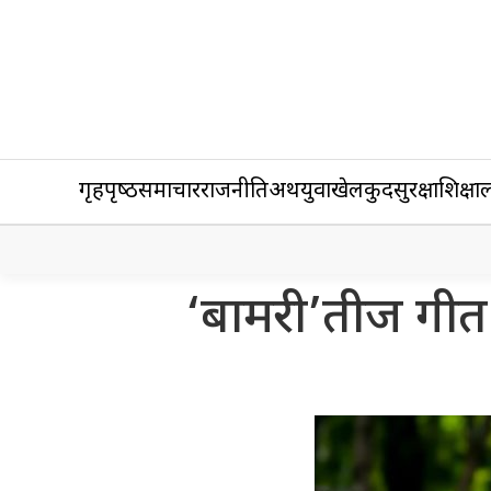
गृहपृष्‍ठ
समाचार
राजनीति
अर्थ
युवा
खेलकुद
सुरक्षा
शिक्षा
ल
‘बामरी’तीज गीत