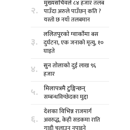
हजार तलब
मुख्यसचिवले ८४
२.
पाउँदा अरुले पाउँछन् कति ?
यस्तो छ नयाँ तलबमान
बस
ललितपुरको ग्वार्कोमा
३.
दुर्घटना, एक जनाको मृत्यु, १०
घाइते
दुई लाख ९६
सुन तोलाको
४.
हजार
मिलापत्रमै टुङ्गिन्छन्
५.
सम्बन्धविच्छेदका मुद्दा
राजमार्ग
देशका विभिन्न
६.
अवरुद्ध, केही सडकमा राति
गाडी चलाउन नपाइने