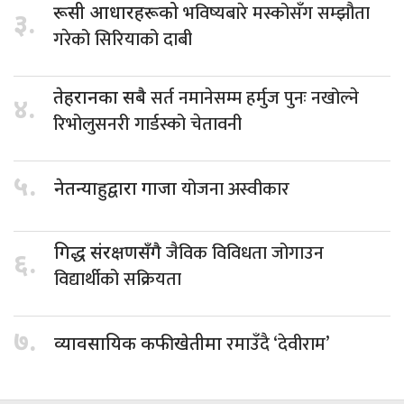
भविष्यबारे मस्कोसँग सम्झौता
रूसी आधारहरूको
३.
गरेको सिरियाको दाबी
सर्त नमानेसम्म हर्मुज पुनः नखोल्ने
तेहरानका सबै
४.
रिभोलुसनरी गार्डस्को चेतावनी
५.
योजना अस्वीकार
नेतन्याहुद्वारा गाजा
जैविक विविधता जोगाउन
गिद्ध संरक्षणसँगै
६.
विद्यार्थीको सक्रियता
७.
रमाउँदै ‘देवीराम’
व्यावसायिक कफीखेतीमा