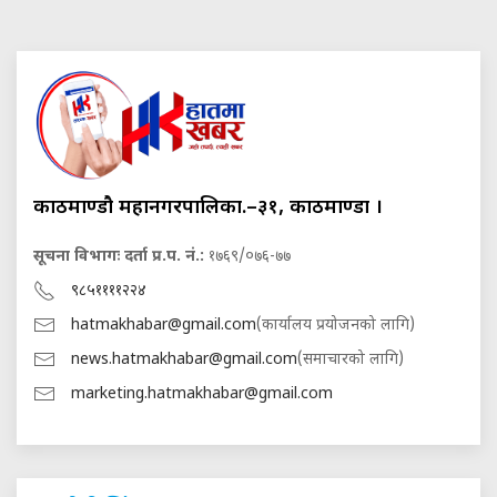
काठमाण्डौ महानगरपालिका.–३१, काठमाण्डौं ।
सूचना विभागः दर्ता प्र.प. नं.:
१७६९/०७६-७७
९८५११११२२४
hatmakhabar@gmail.com
(कार्यालय प्रयोजनको लागि)
news.hatmakhabar@gmail.com
(समाचारको लागि)
marketing.hatmakhabar@gmail.com