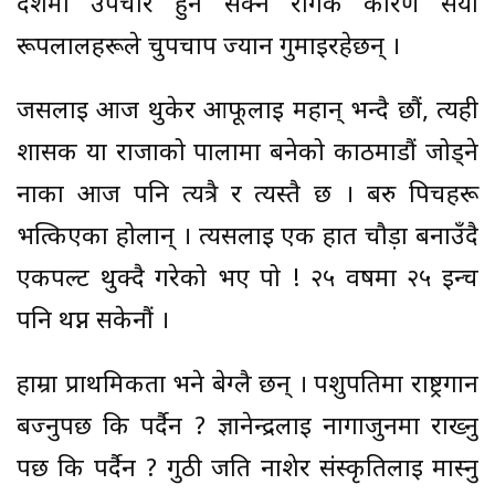
देशमा उपचार हुन सक्ने रोगकै कारण सयौं
रूपलालहरूले चुपचाप ज्यान गुमाइरहेछन् ।
जसलाई आज थुकेर आफूलाई महान् भन्दै छौं, त्यही
शासक या राजाको पालामा बनेको काठमाडौं जोड्ने
नाका आज पनि त्यत्रै र त्यस्तै छ । बरु पिचहरू
भत्किएका होलान् । त्यसलाई एक हात चौड़ा बनाउँदै
एकपल्ट थुक्दै गरेको भए पो ! २५ वर्षमा २५ इन्च
पनि थप्न सकेनौं ।
हाम्रा प्राथमिकता भने बेग्लै छन् । पशुपतिमा राष्ट्रगान
बज्नुपर्छ कि पर्दैन ? ज्ञानेन्द्रलाई नागार्जुनमा राख्नु
पर्छ कि पर्दैन ? गुठी जति नाशेर संस्कृतिलाई मास्नु