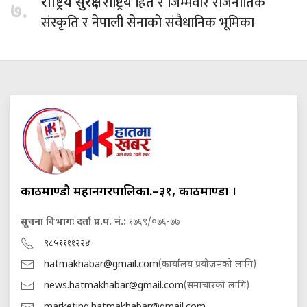
राष्ट्रिय हित र जिम्मेवार राजनीतिक
राष्ट्रिय सुरक्षा,
७.
संस्कृति र नेपाली सेनाको संवैधानिक भूमिका
काठमाण्डौ महानगरपालिका.–३१, काठमाण्डौं ।
सूचना विभागः दर्ता प्र.प. नं.:
१७६९/०७६-७७
९८५११११२२४
hatmakhabar@gmail.com
(कार्यालय प्रयोजनको लागि)
news.hatmakhabar@gmail.com
(समाचारको लागि)