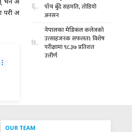
भने अरु
६.
पाँच बुँदे सहमति, तोडियो
 परी अरु
अनसन
कलेजको
नेपालका मेडिकल
उत्साहजनक सफलता: विशेष
७.
परीक्षामा ९८.३७ प्रतिशत
उत्तीर्ण
OUR TEAM