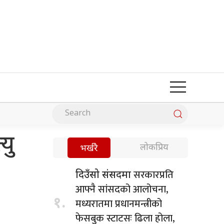
यु
लोकप्रिय
भर्खरै
सरकारप्रति
दिउँसो संसदमा
आफ्नै सांसदको आलोचना,
१.
मध्यरातमा प्रधानमन्त्रीको
फेसबुक स्टाटसः ढिला होला,