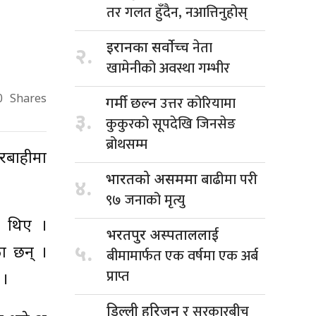
तर गलत हुँदैन, नआत्तिनुहोस्
नेता
इरानका सर्वोच्च
२.
खामेनीको अवस्था गम्भीर
उत्तर कोरियामा
0
Shares
गर्मी छल्न
३.
कुकुरको सूपदेखि जिनसेङ
ब्रोथसम्म
रबाहीमा
बाढीमा परी
भारतको असममा
४.
९७ जनाको मृत्यु
 थिए ।
भरतपुर अस्पताललाई
५.
ा छन् ।
बीमामार्फत एक वर्षमा एक अर्ब
प्राप्त
 ।
र सरकारबीच
डिल्ली हरिजन