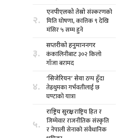
संस्करणको
एनपीएलको तेस्रो
२.
मिति घोषणा, कात्तिक ९ देखि
मंसिर ५ सम्म हुने
सप्तरीको हनुमाननगर
३.
कंकालिनीबाट ३०२ किलो
गाँजा बरामद
ठप्प हुँदा
‘सिजेरियन’ सेवा
४.
तेह्रथुमका गर्भवतीलाई छ
घण्टाको यात्रा
राष्ट्रिय हित र
राष्ट्रिय सुरक्षा,
जिम्मेवार राजनीतिक संस्कृति
५.
र नेपाली सेनाको संवैधानिक