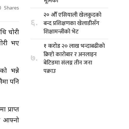
भूमिका
0
Shares
एसियाली खेलकुदको
२० औँ
६.
बन्द प्रशिक्षणका खेलाडीसँग
शिक्षामन्त्रीको भेट
िधि चोरी
चोरी भए
२० लाख भन्दाबढीको
१ करोड
क्रिप्टो कारोबार र अनलाइन
७.
बेटिङमा संलग्न तीन जना
पक्राउ
को भन्ने
सैमा पनि
 प्राप्त
े आफ्नो