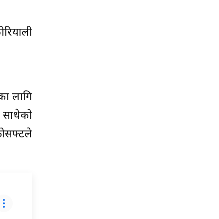
कोरियाली
सका लागि
ा साधेको
ोसफ्टले