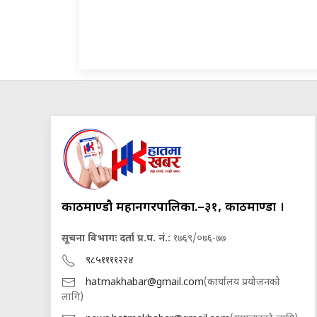
काठमाण्डौ महानगरपालिका.–३१, काठमाण्डौं ।
सूचना विभागः दर्ता प्र.प. नं.:
१७६९/०७६-७७
९८५११११२२४
hatmakhabar@gmail.com
(कार्यालय प्रयोजनको
लागि)