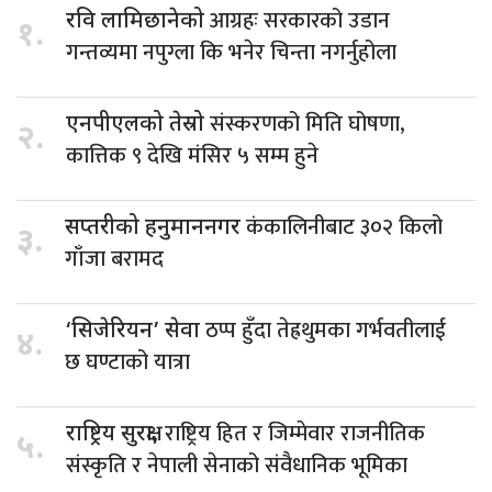
आग्रहः सरकारको उडान
रवि लामिछानेको
१.
गन्तव्यमा नपुग्ला कि भनेर चिन्ता नगर्नुहोला
संस्करणको मिति घोषणा,
एनपीएलको तेस्रो
२.
कात्तिक ९ देखि मंसिर ५ सम्म हुने
कंकालिनीबाट ३०२ किलो
सप्तरीको हनुमाननगर
३.
गाँजा बरामद
ठप्प हुँदा तेह्रथुमका गर्भवतीलाई
‘सिजेरियन’ सेवा
४.
छ घण्टाको यात्रा
राष्ट्रिय हित र जिम्मेवार राजनीतिक
राष्ट्रिय सुरक्षा,
५.
संस्कृति र नेपाली सेनाको संवैधानिक भूमिका