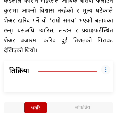
कडलोले कोरोनाभाइरसले आर्थिक त्रासदी फैलाउने
कुरामा आफ्नो विश्वास नरहेको र मूल्य घटेकाले
शेअर खरिद गर्ने यो ‘राम्रो समय’ भएको बताएका
छन्। यसअघि प्यारिस, लन्डन र फ्र्याङ्कफर्टस्थित
शेअर बजारमा करिब दुई प्रतिशतको गिरावट
देखिएको थियो।
प्रतिक्रिया
लोकप्रिय
भर्खरै