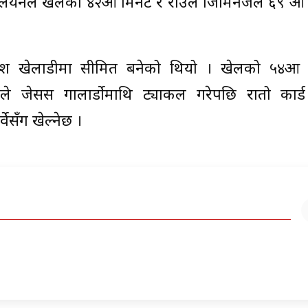
ुलियनले खेलको ४२औँ मिनेट र राउल जिमिनेजले ६९ औँ 
 दश खेलाडीमा सीमित बनेको थियो । खेलको ५४औँ 
्साहले जेसस गालार्डोमाथि ट्याकल गरेपछि रातो कार्
वेसँग खेल्नेछ ।