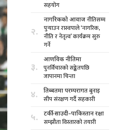
सहयोग
नीतिसम्म
नागरिकको आवाज
पुर्‍याउन रास्वपाले ‘नागरिक,
२.
नीति र नेतृत्व’ कार्यक्रम सुरु
गर्ने
आणविक नीतिमा
३.
पुनर्विचारको सङ्केतपछि
जापानमा चिन्ता
बुनाइ
तिब्बतमा परम्परागत
४.
सीप संरक्षण गर्दै सहकारी
टर्की–साउदी–पाकिस्तान रक्षा
५.
सम्झौता विस्तारको तयारी