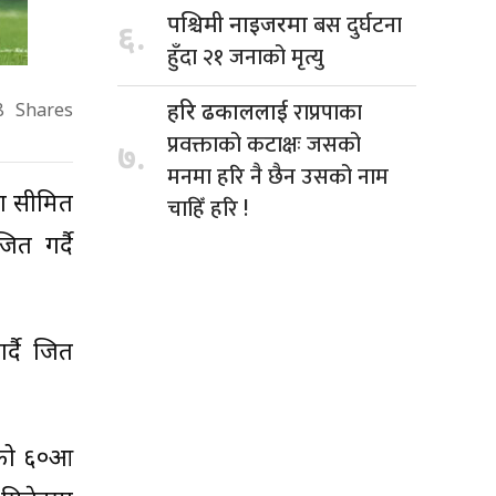
बस दुर्घटना
पश्चिमी नाइजरमा
६.
हुँदा २१ जनाको मृत्यु
राप्रपाका
हरि ढकाललाई
8
Shares
प्रवक्ताको कटाक्षः जसको
७.
मनमा हरि नै छैन उसको नाम
मा सीमित
चाहिँ हरि !
त गर्दै
्दै जित
लको ६०औँ