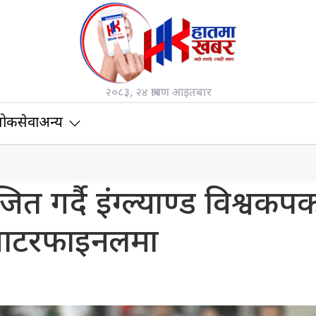
२०८३, २४ श्रावण आइतबार
ोकसेवा
अन्य
त गर्दै इंग्ल्याण्ड विश्वकप
वाटरफाइनलमा