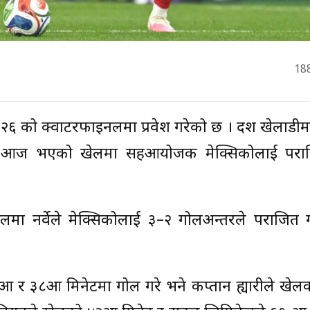
18
 २०२६ को क्वाटरफाइनलमा प्रवेश गरेको छ । दश खेलाडी
र्गत आज भएको खेलमा सहआयोजक मेक्सिकोलाई पराजि
लमा नर्वेले मेक्सिकोलाई ३–२ गोलअन्तरले पराजित गर
६औँ र ३८औँ मिनेटमा गोल गरे भने कप्तान ह्यारीले खे