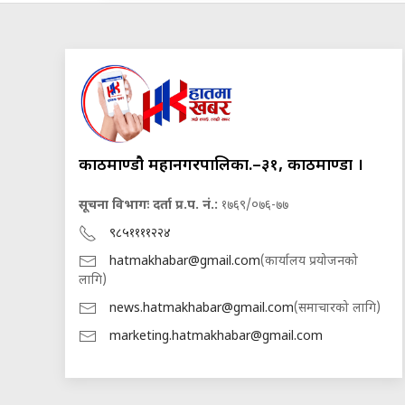
काठमाण्डौ महानगरपालिका.–३१, काठमाण्डौं ।
सूचना विभागः दर्ता प्र.प. नं.:
१७६९/०७६-७७
९८५११११२२४
hatmakhabar@gmail.com
(कार्यालय प्रयोजनको
लागि)
news.hatmakhabar@gmail.com
(समाचारको लागि)
marketing.hatmakhabar@gmail.com