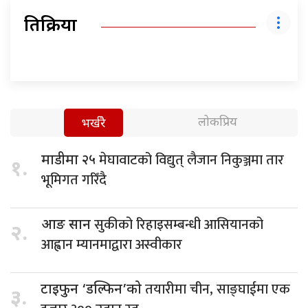
प्रतिक्रिया
लोकप्रिय
भर्खरै
मेघावाटको विद्युत् लैजान निकुञ्जमा तार
माडीमा २५
१.
भूमिगत गरिँदै
सुकीको रिहाइसम्बन्धी आसियानको
आङ सान
२.
आह्वान म्यानमाद्वारा अस्वीकार
तयारीमा चीन, साङ्घाईमा एक
टाइफुन ‘डल्फिन’को
३.