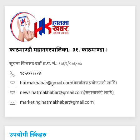
काठमाण्डौ महानगरपालिका.–३१, काठमाण्डौं ।
सूचना विभागः दर्ता प्र.प. नं.:
१७६९/०७६-७७
९८५११११२२४
hatmakhabar@gmail.com
(कार्यालय प्रयोजनको लागि)
news.hatmakhabar@gmail.com
(समाचारको लागि)
marketing.hatmakhabar@gmail.com
उपयोगी लिंकहरु