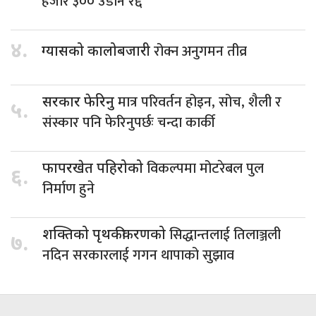
हजार ३०० उडान रद्द
४.
रोक्न अनुगमन तीव्र
ग्यासको कालोबजारी
मात्र परिवर्तन होइन, सोच, शैली र
सरकार फेरिनु
५.
संस्कार पनि फेरिनुपर्छः चन्दा कार्की
विकल्पमा मोटरेबल पुल
फापरखेत पहिरोको
६.
निर्माण हुने
सिद्धान्तलाई तिलाञ्जली
शक्तिको पृथकीकरणको
७.
नदिन सरकारलाई गगन थापाको सुझाव