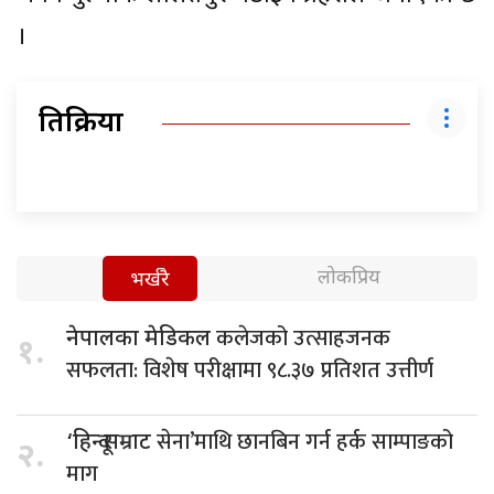
।
प्रतिक्रिया
लोकप्रिय
भर्खरै
कलेजको उत्साहजनक
नेपालका मेडिकल
१.
सफलता: विशेष परीक्षामा ९८.३७ प्रतिशत उत्तीर्ण
सेना’माथि छानबिन गर्न हर्क साम्पाङको
‘हिन्दू सम्राट
२.
माग