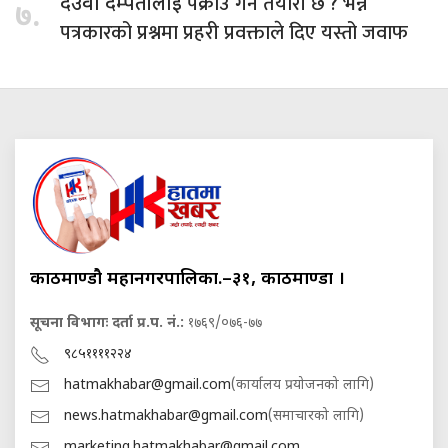
पक्राउ गर्ने तयारी छ ? भन्ने
देउवा दम्पतीलाई
७.
पत्रकारको प्रश्नमा प्रहरी प्रवक्ताले दिए यस्तो जवाफ
काठमाण्डौ महानगरपालिका.–३१, काठमाण्डौं ।
सूचना विभागः दर्ता प्र.प. नं.:
१७६९/०७६-७७
९८५११११२२४
hatmakhabar@gmail.com
(कार्यालय प्रयोजनको लागि)
news.hatmakhabar@gmail.com
(समाचारको लागि)
marketing.hatmakhabar@gmail.com