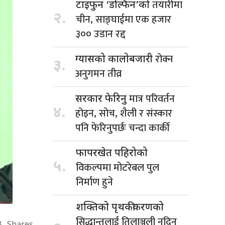
तयारीमा
टाइफुन ‘डल्फिन’को
२.
चीन, साङ्घाईमा एक हजार
३०० उडान रद्द
रोक्न
ग्यासको कालोबजारी
३.
अनुगमन तीव्र
मात्र परिवर्तन
सरकार फेरिनु
४.
होइन, सोच, शैली र संस्कार
पनि फेरिनुपर्छः चन्दा कार्की
फापरखेत पहिरोको
५.
विकल्पमा मोटरेबल पुल
निर्माण हुने
शक्तिको पृथकीकरणको
सिद्धान्तलाई तिलाञ्जली नदिन