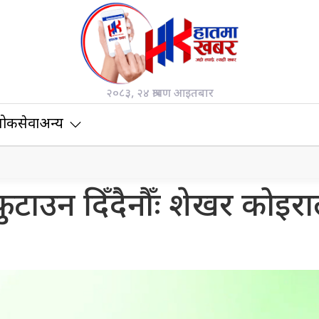
२०८३, २४ श्रावण आइतबार
ोकसेवा
अन्य
 फुटाउन दिँदैनौँः शेखर कोइर