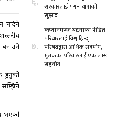
६.
8
Shares
सरकारलाई गगन थापाको
सुझाव
उन नदिने
पीडित
कप्तानगञ्ज घटनाका
ेशस्तरीय
परिवारलाई विश्व हिन्दू
७.
परिषदद्वारा आर्थिक सहयोग,
ध बनाउने
मृतकका परिवारलाई एक लाख
सहयोग
क हुनुको
सम्झिने
िषय भएको