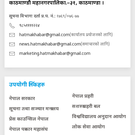
काठमाण्डौ महानगरपालिका.–३१, काठमाण्डौं ।
सूचना विभागः दर्ता प्र.प. नं.:
१७६९/०७६-७७
९८५११११२२४
hatmakhabar@gmail.com
(कार्यालय प्रयोजनको लागि)
news.hatmakhabar@gmail.com
(समाचारको लागि)
marketing.hatmakhabar@gmail.com
उपयोगी लिंकहरु
नेपाल प्रहरी
नेपाल सरकार
सशस्त्र प्रहरी बल
सूचना तथा सञ्चार मन्त्रालय
विश्वविद्यालय अनुदान आयाेग
प्रेस काउन्सिल नेपाल
लाेक सेवा आयाेग
नेपाल पत्रकार महासंघ