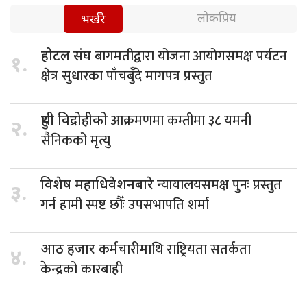
लोकप्रिय
भर्खरै
बागमतीद्वारा योजना आयोगसमक्ष पर्यटन
होटल संघ
१.
क्षेत्र सुधारका पाँचबुँदे मागपत्र प्रस्तुत
आक्रमणमा कम्तीमा ३८ यमनी
हुथी विद्रोहीको
२.
सैनिकको मृत्यु
न्यायालयसमक्ष पुनः प्रस्तुत
विशेष महाधिवेशनबारे
३.
गर्न हामी स्पष्ट छौँः उपसभापति शर्मा
कर्मचारीमाथि राष्ट्रियता सतर्कता
आठ हजार
४.
केन्द्रको कारबाही