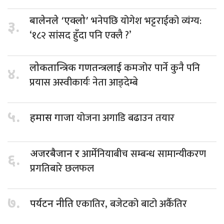
भनेपछि योगेश भट्टराईको व्यंग्य:
बालेनले ‘एक्लो’
३.
‘१८२ सांसद हुँदा पनि एक्लै ?’
कमजोर पार्ने कुनै पनि
लोकतान्त्रिक गणतन्त्रलाई
४.
प्रयास अस्वीकार्यः नेता आङ्देम्बे
५.
योजना अगाडि बढाउन तयार
हमास गाजा
आर्मेनियाबीच सम्बन्ध सामान्यीकरण
अजरबैजान र
६.
प्रगतिबारे छलफल
७.
एकातिर, बजेटको बाटो अर्कैतिर
पर्यटन नीति