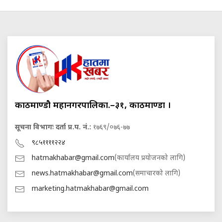
काठमाण्डौ महानगरपालिका.–३१, काठमाण्डौं ।
सूचना विभागः दर्ता प्र.प. नं.:
१७६९/०७६-७७
९८५११११२२४
hatmakhabar@gmail.com
(कार्यालय प्रयोजनको लागि)
news.hatmakhabar@gmail.com
(समाचारको लागि)
marketing.hatmakhabar@gmail.com