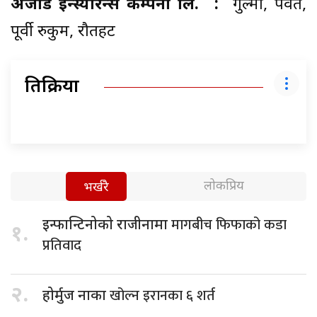
अजोड इन्स्योरेन्स कम्पनी लि. :
गुल्मी, पर्वत,
पूर्वी रुकुम, रौतहट
प्रतिक्रिया
लोकप्रिय
भर्खरै
मागबीच फिफाको कडा
इन्फान्टिनोको राजीनामा
१.
प्रतिवाद
२.
खोल्न इरानका ६ शर्त
होर्मुज नाका