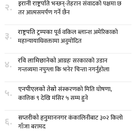
भन्छन्-तेहरान संवादको पक्षमा छ
इरानी राष्ट्रपति
२.
तर आत्मसमर्पण गर्ने छैन
पूर्व वकिल ब्लान्श अमेरिकाको
राष्ट्रपति ट्रम्पका
३.
महान्यायाधिवक्तामा अनुमोदित
आग्रहः सरकारको उडान
रवि लामिछानेको
४.
गन्तव्यमा नपुग्ला कि भनेर चिन्ता नगर्नुहोला
संस्करणको मिति घोषणा,
एनपीएलको तेस्रो
५.
कात्तिक ९ देखि मंसिर ५ सम्म हुने
कंकालिनीबाट ३०२ किलो
सप्तरीको हनुमाननगर
६.
गाँजा बरामद