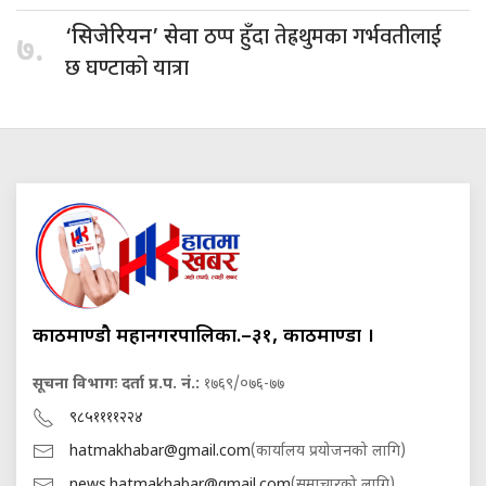
ठप्प हुँदा तेह्रथुमका गर्भवतीलाई
‘सिजेरियन’ सेवा
७.
छ घण्टाको यात्रा
काठमाण्डौ महानगरपालिका.–३१, काठमाण्डौं ।
सूचना विभागः दर्ता प्र.प. नं.:
१७६९/०७६-७७
९८५११११२२४
hatmakhabar@gmail.com
(कार्यालय प्रयोजनको लागि)
news.hatmakhabar@gmail.com
(समाचारको लागि)