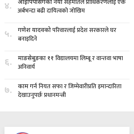
सहमतिले प्राधिकरणलाई एक
आइपिपीसँगको नयाँ
४.
अर्बभन्दा बढी दायित्वको जोखिम
परिवारलाई प्रदेश सरकारले घर
गणेश यादवको
५.
बनाइदिने
विद्यालयमा लिम्बू र वान्तवा भाषा
माङसेबुङका ११
६.
अनिवार्य
नियत सफा र जिम्मेवारीप्रति इमान्दारिता
काम गर्न
७.
देखाउनुपर्छः प्रधानमन्त्री