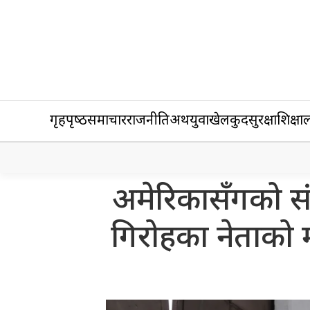
गृहपृष्‍ठ
समाचार
राजनीति
अर्थ
युवा
खेलकुद
सुरक्षा
शिक्षा
ल
अमेरिकासँगको स
गिरोहका नेताको मृ