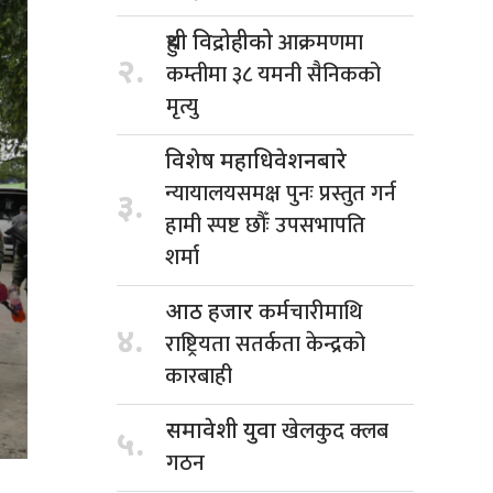
आक्रमणमा
हुथी विद्रोहीको
२.
कम्तीमा ३८ यमनी सैनिकको
मृत्यु
विशेष महाधिवेशनबारे
न्यायालयसमक्ष पुनः प्रस्तुत गर्न
३.
हामी स्पष्ट छौँः उपसभापति
शर्मा
कर्मचारीमाथि
आठ हजार
४.
राष्ट्रियता सतर्कता केन्द्रको
कारबाही
खेलकुद क्लब
समावेशी युवा
५.
गठन