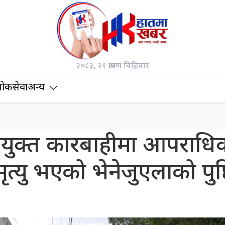
२०८३, २१ श्रावण बिहिबार
ोकसेवा
अन्य
ंयुक्त कारबाहीमा आपराधि
त्यु भएको भेनेजुएलाको पुष्