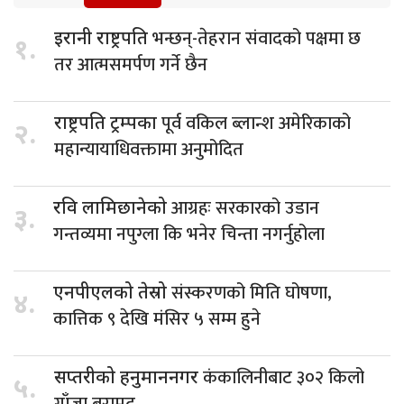
भन्छन्-तेहरान संवादको पक्षमा छ
इरानी राष्ट्रपति
१.
तर आत्मसमर्पण गर्ने छैन
पूर्व वकिल ब्लान्श अमेरिकाको
राष्ट्रपति ट्रम्पका
२.
महान्यायाधिवक्तामा अनुमोदित
आग्रहः सरकारको उडान
रवि लामिछानेको
३.
गन्तव्यमा नपुग्ला कि भनेर चिन्ता नगर्नुहोला
संस्करणको मिति घोषणा,
एनपीएलको तेस्रो
४.
कात्तिक ९ देखि मंसिर ५ सम्म हुने
कंकालिनीबाट ३०२ किलो
सप्तरीको हनुमाननगर
५.
गाँजा बरामद