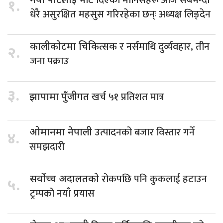
भोट दिएका मानिसहरू आज सबैभन्दा
नयाँ पार्टीलाई
१.
धेरै असुरक्षित महसुस गरिरहेका छन्ः अध्यक्ष लिङ्देन
र नर्समाथि दुर्व्यवहार, तीन
कालीकोटमा चिकित्सक
२.
जना पक्राउ
३.
खर्च ५१ प्रतिशत मात्र
झापामा पुँजीगत
उत्पादनको बजार विस्तार गर्ने
ओमानमा नेपाली
४.
समझदारी
रोकपछि पनि कुकलाई हटाउन
सर्वोच्च अदालतको
५.
ट्रम्पको नयाँ प्रयास