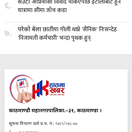
विवाद चर्किएपछि इटालीबाट हुने
सेउटा आप्रवासी
६.
यात्रामा सीमा जाँच कडा
छातीमा गोली थाप्ने 'सैनिक' निःसन्देह
परेको बेला
७.
'निजामती कर्मचारी' भन्दा पृथक हुन्
काठमाण्डौ महानगरपालिका.–३१, काठमाण्डौं ।
सूचना विभागः दर्ता प्र.प. नं.:
१७६९/०७६-७७