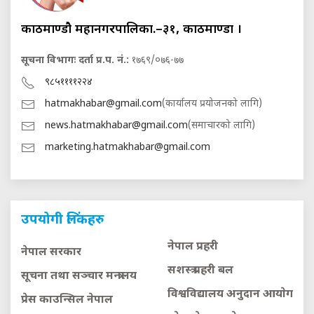
काठमाण्डौ महानगरपालिका.–३१, काठमाण्डौं ।
सूचना विभागः दर्ता प्र.प. नं.:
१७६९/०७६-७७
९८५११११२२४
hatmakhabar@gmail.com
(कार्यालय प्रयोजनको लागि)
news.hatmakhabar@gmail.com
(समाचारको लागि)
marketing.hatmakhabar@gmail.com
उपयोगी लिंकहरु
नेपाल प्रहरी
नेपाल सरकार
सशस्त्र प्रहरी बल
सूचना तथा सञ्चार मन्त्रालय
विश्वविद्यालय अनुदान आयाेग
प्रेस काउन्सिल नेपाल