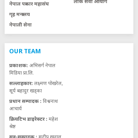
लाेक सेवा आयाेग
नेपाल पत्रकार महासंघ
गृह मन्त्रालय
नेपाली सेना
OUR TEAM
प्रकाशक:
अभिसर्ग नेपाल
मिडिया प्रा.लि.
सल्लाहकार:
लक्ष्मण पोखरेल,
सूर्य बहादुर खड्का
प्रधान सम्पादक :
विश्वनाथ
आचार्य
क्रियटिभ डाइरेक्टर :
महेश
श्रेष्ठ
सह-सम्पादक :
सुदीप खनाल