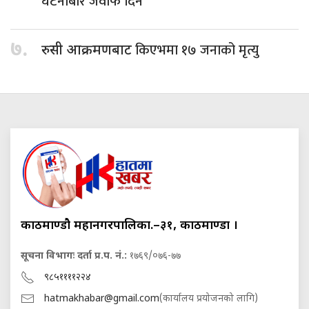
घटनाबारे जवाफ दिने
७.
किएभमा १७ जनाको मृत्यु
रुसी आक्रमणबाट
काठमाण्डौ महानगरपालिका.–३१, काठमाण्डौं ।
सूचना विभागः दर्ता प्र.प. नं.:
१७६९/०७६-७७
९८५११११२२४
hatmakhabar@gmail.com
(कार्यालय प्रयोजनको लागि)