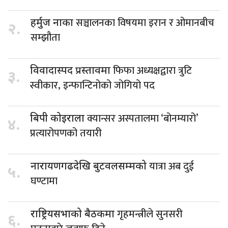
सञ्चालनका विषयमा इरान र ओमानबीच
हर्मुज नाका
२.
सम्झौता
फिफा अध्यक्षद्वारा त्रुटि
विवादास्पद प्रस्तावमा
३.
स्वीकार, इन्फान्टिनोको जोगियो पद
क्यान्सर अस्पतालमा ‘बोनम्यारो’
बिपी कोइराला
४.
प्रत्यारोपणको तयारी
यात्रा अब दुई
नारायणगढदेखि बुटवलसम्मको
५.
घण्टामा
गृहमन्त्रीले सुनसरी
राष्ट्रियसभाको बैठकमा
६.