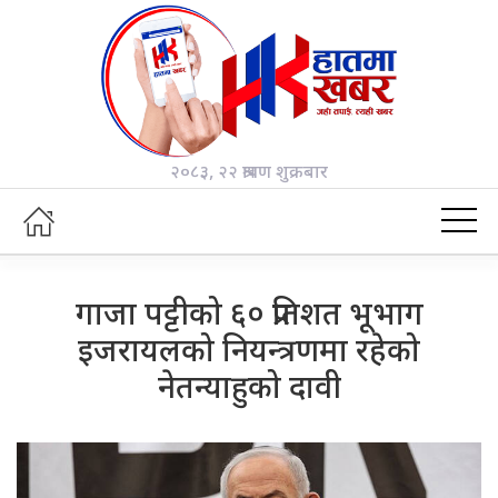
२०८३, २२ श्रावण शुक्रबार
गाजा पट्टीको ६० प्रतिशत भूभाग
इजरायलको नियन्त्रणमा रहेको
नेतन्याहुको दावी