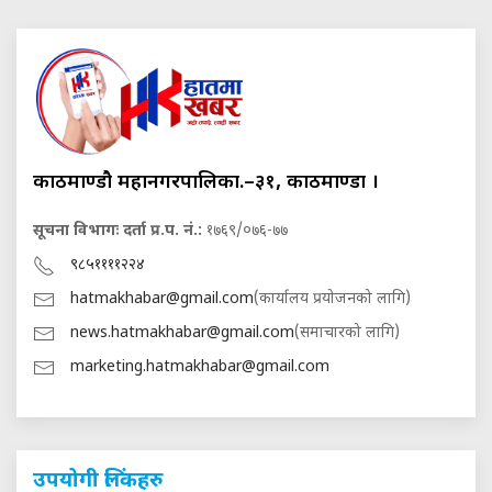
काठमाण्डौ महानगरपालिका.–३१, काठमाण्डौं ।
सूचना विभागः दर्ता प्र.प. नं.:
१७६९/०७६-७७
९८५११११२२४
hatmakhabar@gmail.com
(कार्यालय प्रयोजनको लागि)
news.hatmakhabar@gmail.com
(समाचारको लागि)
marketing.hatmakhabar@gmail.com
उपयोगी लिंकहरु