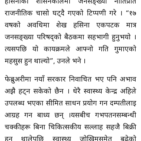
हसिनाको शासनकालमा जनसङ्ख्या नीतिप्रति
राजनीतिक चासो घट्दै गएको टिप्पणी गरे । “१७
वर्षको अवधिमा शेख हसिना एकपटक मात्र
जनसङ्ख्या परिषद्को बैठकमा सहभागी हुनुभयो ।
त्यसपछि यो कार्यक्रमले आफ्नो गति गुमाएको
महसुस हुन थाल्यो”, उनले भने ।
फेब्रुअरीमा नयाँ सरकार निर्वाचित भए पनि अभाव
अझै हट्न सकेको छैन । धेरै स्वास्थ्य केन्द्र अहिले
उपलब्ध भएका सीमित साधन प्रयोग गर्न दम्पतीलाई
आग्रह गर्न बाध्य छन् ।यसबीच गर्भपतनसम्बन्धी
चक्कीहरू बिना चिकित्सकीय सल्लाह सहजै बिक्री
हुन थालेपछि स्वास्थ्य जोखिमसमेत बढेको