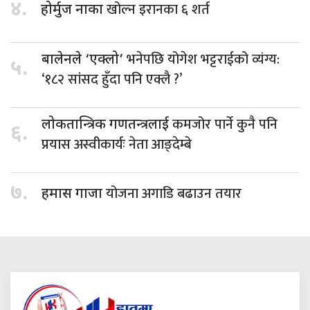
४.
खोल्न इरानका ६ शर्त
होर्मुज नाका
भनेपछि योगेश भट्टराईको व्यंग्य:
बालेनले ‘एक्लो’
५.
‘१८२ सांसद हुँदा पनि एक्लै ?’
कमजोर पार्ने कुनै पनि
लोकतान्त्रिक गणतन्त्रलाई
६.
प्रयास अस्वीकार्यः नेता आङ्देम्बे
७.
योजना अगाडि बढाउन तयार
हमास गाजा