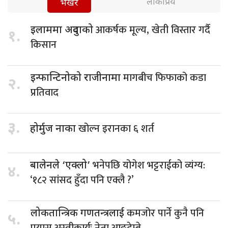
लोकप्रिय
भर्खरै
आकर्षक मूल्य, खेती विस्तार गर्दै
इलाममा अदुवाको
१.
किसान
मागबीच फिफाको कडा
इन्फान्टिनोको राजीनामा
२.
प्रतिवाद
३.
खोल्न इरानका ६ शर्त
होर्मुज नाका
भनेपछि योगेश भट्टराईको व्यंग्य:
बालेनले ‘एक्लो’
४.
‘१८२ सांसद हुँदा पनि एक्लै ?’
कमजोर पार्ने कुनै पनि
लोकतान्त्रिक गणतन्त्रलाई
५.
प्रयास अस्वीकार्यः नेता आङ्देम्बे