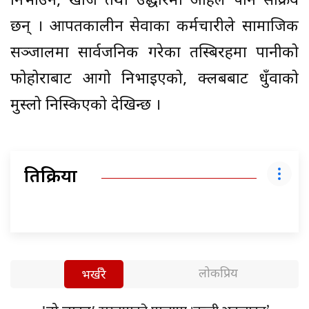
निभाउन, खोज तथा उद्धारमा अहिले पनि सक्रिय
छन् । आपतकालीन सेवाका कर्मचारीले सामाजिक
सञ्जालमा सार्वजनिक गरेका तस्बिरहरूमा पानीको
फोहोराबाट आगो निभाइएको, क्लबबाट धुँवाको
मुस्लो निस्किएको देखिन्छ ।
प्रतिक्रिया
लोकप्रिय
भर्खरै