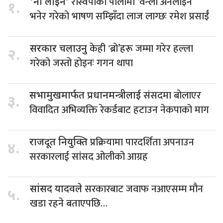
रास्वपाको पालामा 'वन्ली अनलाइन’
'नो लाइन’
१.
भनेर गरेको भाषण सम्झिँदा लाज लाग्छः रमेश प्रसाईँ
केही 'ब्रो’हरू जम्मा गरेर हल्ला
सरकार चलाउनु
२.
गरेको जस्तो होइनः गगन थापा
संसदमा बोलाएर
सभामुखमार्फत प्रधानमन्त्रीलाई
३.
विवादित अभिव्यक्ति रेकर्डबाट हटाउन नेकपाको माग
प्रक्रियामा पारदर्शिता अपनाउन
राजदूत नियुक्ति
४.
सरकारलाई सांसद ओलीको आग्रह
सरकारबाट जवाफ नआएसम्म मौन
सांसद यादवले
५.
खडा रहने बताएपछि…