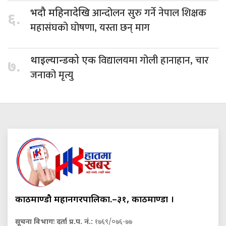
आन्दोलन सुरु गर्ने नेपाल शिक्षक
भदौ महिनादेखि
६.
महासंघको घोषणा, यस्ता छन् माग
विद्यालयमा गोली हानाहान, चार
थाइल्यान्डको एक
७.
जनाको मृत्यु
काठमाण्डौ महानगरपालिका.–३१, काठमाण्डौं ।
सूचना विभागः दर्ता प्र.प. नं.:
१७६९/०७६-७७