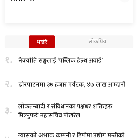
लोकप्रिय
भर्खरै
१.
‘पब्लिक हेल्थ अवार्ड’
नेत्रज्योति सङ्घलाई
२.
हजार पर्यटक, ४७ लाख आम्दानी
ढोरपाटनमा ३७
संविधानका पक्षधर शक्तिहरू
लोकतन्त्रवादी र
३.
मिल्नुपर्छः महासचिव पोखरेल
कम्पनी र डिपोमा उद्योग मन्त्रीको
ग्यासको अभावः