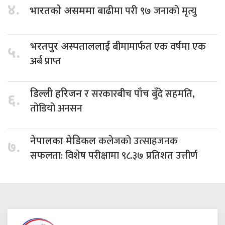
४.
बाढीमा परी ९७ जनाको मृत्यु
भारतको असममा
बीमामार्फत एक वर्षमा एक
भरतपुर अस्पताललाई
५.
अर्ब प्राप्त
र सरकारबीच पाँच बुँदे सहमति,
डिल्ली हरिजन
६.
तोडियो अनसन
कलेजको उत्साहजनक
नेपालका मेडिकल
७.
सफलता: विशेष परीक्षामा ९८.३७ प्रतिशत उत्तीर्ण