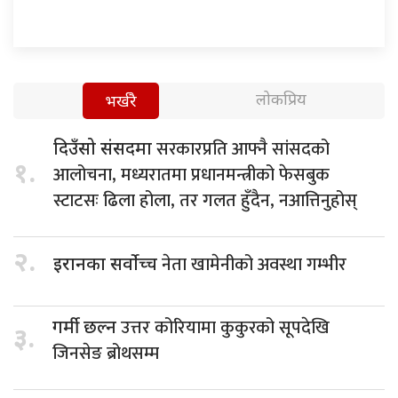
लोकप्रिय
भर्खरै
सरकारप्रति आफ्नै सांसदको
दिउँसो संसदमा
१.
आलोचना, मध्यरातमा प्रधानमन्त्रीको फेसबुक
स्टाटसः ढिला होला, तर गलत हुँदैन, नआत्तिनुहोस्
२.
नेता खामेनीको अवस्था गम्भीर
इरानका सर्वोच्च
उत्तर कोरियामा कुकुरको सूपदेखि
गर्मी छल्न
३.
जिनसेङ ब्रोथसम्म