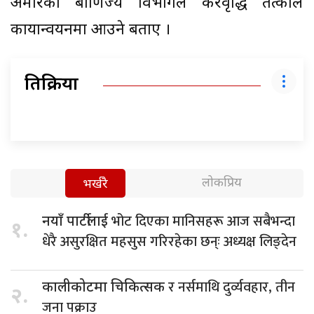
अमेरिकी बाणिज्य विभागले करवृद्धि तत्कालै
कायान्वयनमा आउने बताए ।
प्रतिक्रिया
लोकप्रिय
भर्खरै
भोट दिएका मानिसहरू आज सबैभन्दा
नयाँ पार्टीलाई
१.
धेरै असुरक्षित महसुस गरिरहेका छन्ः अध्यक्ष लिङ्देन
र नर्समाथि दुर्व्यवहार, तीन
कालीकोटमा चिकित्सक
२.
जना पक्राउ