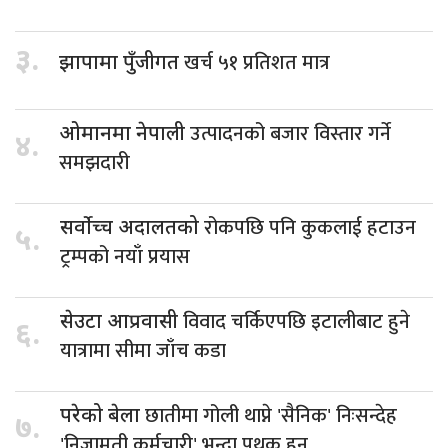
३.
खर्च ५१ प्रतिशत मात्र
झापामा पुँजीगत
उत्पादनको बजार विस्तार गर्ने
ओमानमा नेपाली
४.
समझदारी
रोकपछि पनि कुकलाई हटाउन
सर्वोच्च अदालतको
५.
ट्रम्पको नयाँ प्रयास
विवाद चर्किएपछि इटालीबाट हुने
सेउटा आप्रवासी
६.
यात्रामा सीमा जाँच कडा
छातीमा गोली थाप्ने 'सैनिक' निःसन्देह
परेको बेला
७.
'निजामती कर्मचारी' भन्दा पृथक हुन्