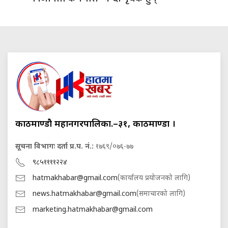
काठमाण्डौ महानगरपालिका.–३१, काठमाण्डौं ।
सूचना विभागः दर्ता प्र.प. नं.:
१७६९/०७६-७७
९८५११११२२४
hatmakhabar@gmail.com
(कार्यालय प्रयोजनको लागि)
news.hatmakhabar@gmail.com
(समाचारको लागि)
marketing.hatmakhabar@gmail.com