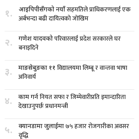
सहमतिले प्राधिकरणलाई एक
आइपिपीसँगको नयाँ
१.
अर्बभन्दा बढी दायित्वको जोखिम
परिवारलाई प्रदेश सरकारले घर
गणेश यादवको
२.
बनाइदिने
विद्यालयमा लिम्बू र वान्तवा भाषा
माङसेबुङका ११
३.
अनिवार्य
नियत सफा र जिम्मेवारीप्रति इमान्दारिता
काम गर्न
४.
देखाउनुपर्छः प्रधानमन्त्री
७५ हजार रोजगारीका अवसर
क्यानडामा जुलाईमा
५.
वृद्धि