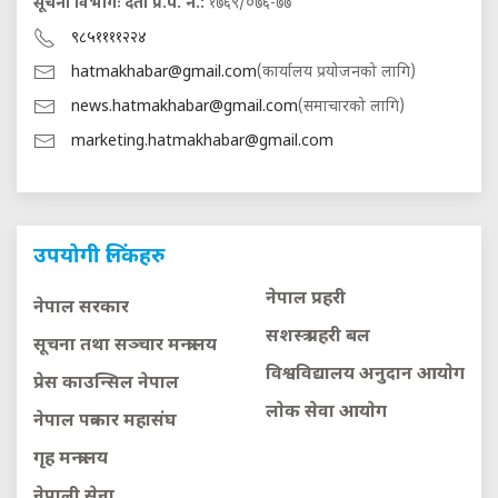
सूचना विभागः दर्ता प्र.प. नं.:
१७६९/०७६-७७
९८५११११२२४
hatmakhabar@gmail.com
(कार्यालय प्रयोजनको लागि)
news.hatmakhabar@gmail.com
(समाचारको लागि)
marketing.hatmakhabar@gmail.com
उपयोगी लिंकहरु
नेपाल प्रहरी
नेपाल सरकार
सशस्त्र प्रहरी बल
सूचना तथा सञ्चार मन्त्रालय
विश्वविद्यालय अनुदान आयाेग
प्रेस काउन्सिल नेपाल
लाेक सेवा आयाेग
नेपाल पत्रकार महासंघ
गृह मन्त्रालय
नेपाली सेना