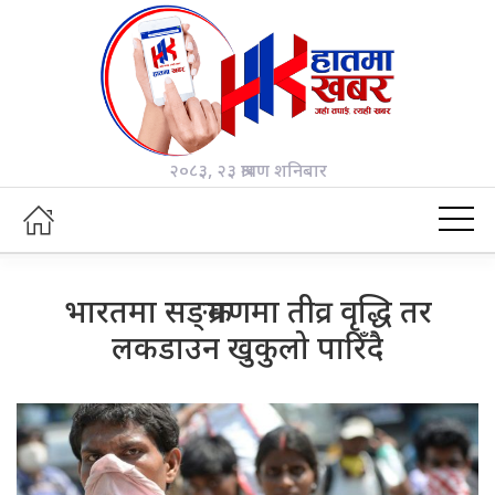
२०८३, २३ श्रावण शनिबार
भारतमा सङ्क्रमणमा तीव्र वृद्धि तर
लकडाउन खुकुलो पारिँदै