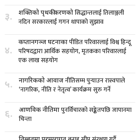
सिद्धान्तलाई तिलाञ्जली
शक्तिको पृथकीकरणको
३.
नदिन सरकारलाई गगन थापाको सुझाव
पीडित परिवारलाई विश्व हिन्दू
कप्तानगञ्ज घटनाका
४.
परिषदद्वारा आर्थिक सहयोग, मृतकका परिवारलाई
एक लाख सहयोग
नीतिसम्म पुर्‍याउन रास्वपाले
नागरिकको आवाज
५.
‘नागरिक, नीति र नेतृत्व’ कार्यक्रम सुरु गर्ने
पुनर्विचारको सङ्केतपछि जापानमा
आणविक नीतिमा
६.
चिन्ता
बुनाइ सीप संरक्षण गर्दै
तिब्बतमा परम्परागत