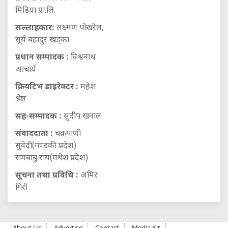
मिडिया प्रा.लि.
सल्लाहकार:
लक्ष्मण पोखरेल,
सूर्य बहादुर खड्का
प्रधान सम्पादक :
विश्वनाथ
आचार्य
क्रियटिभ डाइरेक्टर :
महेश
श्रेष्ठ
सह-सम्पादक :
सुदीप खनाल
संवाददाता :
चक्रपाणी
सुवेदी(गण्डकी प्रदेश)
रामबाबु राय(मधेश प्रदेश)
सूचना तथा प्रविधि :
अमिर
गिरी
About Us
Advertise
Contact
Media Kit