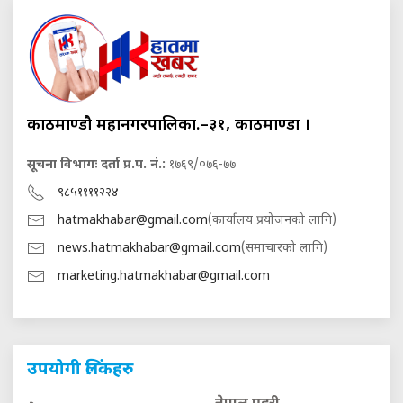
काठमाण्डौ महानगरपालिका.–३१, काठमाण्डौं ।
सूचना विभागः दर्ता प्र.प. नं.:
१७६९/०७६-७७
९८५११११२२४
hatmakhabar@gmail.com
(कार्यालय प्रयोजनको लागि)
news.hatmakhabar@gmail.com
(समाचारको लागि)
marketing.hatmakhabar@gmail.com
उपयोगी लिंकहरु