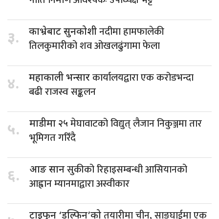
नदीमा हामफालेकी
काभ्रेबाट सुनकोशी
३.
तिलकुमारीको शव ओखलढुंगामा फेला
कार्यालयद्वारा एक करोडभन्दा
महाकाली भन्सार
४.
बढी राजस्व सङ्कलन
मेघावाटको विद्युत् लैजान निकुञ्जमा तार
माडीमा २५
५.
भूमिगत गरिँदै
सुकीको रिहाइसम्बन्धी आसियानको
आङ सान
६.
आह्वान म्यानमाद्वारा अस्वीकार
तयारीमा चीन, साङ्घाईमा एक
टाइफुन ‘डल्फिन’को