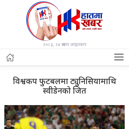
२०८३, २४ श्रावण आइतबार
विश्वकप फुटबलमा ट्युनिसियामाथि
स्वीडेनको जित