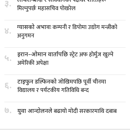
संविधानका पक्षधर शक्तिहरू
लोकतन्त्रवादी र
३.
मिल्नुपर्छः महासचिव पोखरेल
कम्पनी र डिपोमा उद्योग मन्त्रीको
ग्यासको अभावः
४.
अनुगमन
स्ट्रेट अफ होर्मुज खुल्ने
इरान–ओमान वार्तापछि
५.
अमेरिकी अपेक्षा
जोखिमपछि पूर्वी चीनमा
टाइफुन डल्फिनको
६.
विद्यालय र पर्यटकीय गतिविधि बन्द
७.
बढायो मोदी सरकारमाथि दबाब
युवा आन्दोलनले