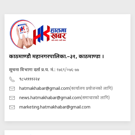
काठमाण्डौ महानगरपालिका.–३१, काठमाण्डौं ।
सूचना विभागः दर्ता प्र.प. नं.:
१७६९/०७६-७७
९८५११११२२४
hatmakhabar@gmail.com
(कार्यालय प्रयोजनको लागि)
news.hatmakhabar@gmail.com
(समाचारको लागि)
marketing.hatmakhabar@gmail.com