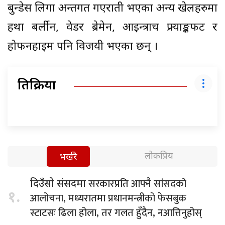
बुन्डेस लिगा अन्तर्गत गएराती भएका अन्य खेलहरुमा
हर्था बर्लीन, वेडर ब्रेमेन, आईन्त्राच फ्र्याङ्कफर्ट र
होफनहाइम पनि विजयी भएका छन् ।
प्रतिक्रिया
लोकप्रिय
भर्खरै
सरकारप्रति आफ्नै सांसदको
दिउँसो संसदमा
१.
आलोचना, मध्यरातमा प्रधानमन्त्रीको फेसबुक
स्टाटसः ढिला होला, तर गलत हुँदैन, नआत्तिनुहोस्