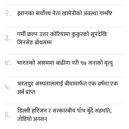
२.
नेता खामेनीको अवस्था गम्भीर
इरानका सर्वोच्च
उत्तर कोरियामा कुकुरको सूपदेखि
गर्मी छल्न
३.
जिनसेङ ब्रोथसम्म
४.
बाढीमा परी ९७ जनाको मृत्यु
भारतको असममा
बीमामार्फत एक वर्षमा एक
भरतपुर अस्पताललाई
५.
अर्ब प्राप्त
र सरकारबीच पाँच बुँदे सहमति,
डिल्ली हरिजन
६.
तोडियो अनसन