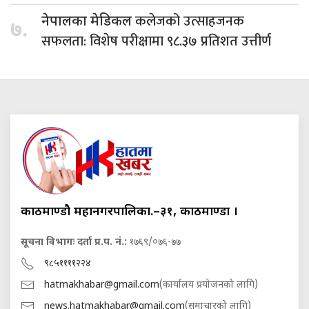
कलेजको उत्साहजनक
नेपालका मेडिकल
७.
सफलता: विशेष परीक्षामा ९८.३७ प्रतिशत उत्तीर्ण
काठमाण्डौ महानगरपालिका.–३१, काठमाण्डौं ।
सूचना विभागः दर्ता प्र.प. नं.:
१७६९/०७६-७७
९८५११११२२४
hatmakhabar@gmail.com
(कार्यालय प्रयोजनको लागि)
news.hatmakhabar@gmail.com
(समाचारको लागि)