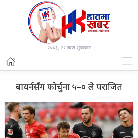
२०८३, २२ श्रावण शुक्रबार
बायर्नसँग फोर्चुना ५–० ले पराजित