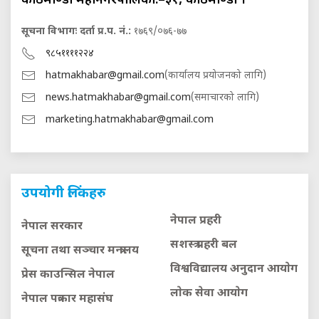
काठमाण्डौ महानगरपालिका.–३१, काठमाण्डौं ।
सूचना विभागः दर्ता प्र.प. नं.:
१७६९/०७६-७७
९८५११११२२४
hatmakhabar@gmail.com
(कार्यालय प्रयोजनको लागि)
news.hatmakhabar@gmail.com
(समाचारको लागि)
marketing.hatmakhabar@gmail.com
उपयोगी लिंकहरु
नेपाल प्रहरी
नेपाल सरकार
सशस्त्र प्रहरी बल
सूचना तथा सञ्चार मन्त्रालय
विश्वविद्यालय अनुदान आयाेग
प्रेस काउन्सिल नेपाल
लाेक सेवा आयाेग
नेपाल पत्रकार महासंघ