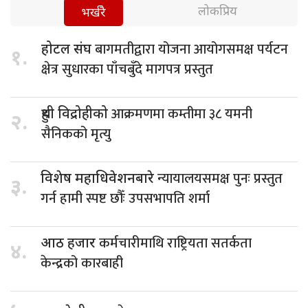
लोकप्रिय
भर्खरै
बागमतीद्वारा योजना आयोगसमक्ष पर्यटन
होटल संघ
१.
क्षेत्र सुधारका पाँचबुँदे मागपत्र प्रस्तुत
आक्रमणमा कम्तीमा ३८ यमनी
हुथी विद्रोहीको
२.
सैनिकको मृत्यु
न्यायालयसमक्ष पुनः प्रस्तुत
विशेष महाधिवेशनबारे
३.
गर्न हामी स्पष्ट छौँः उपसभापति शर्मा
कर्मचारीमाथि राष्ट्रियता सतर्कता
आठ हजार
४.
केन्द्रको कारबाही