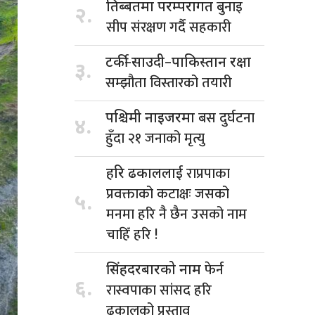
बुनाइ
तिब्बतमा परम्परागत
२.
सीप संरक्षण गर्दै सहकारी
टर्की–साउदी–पाकिस्तान रक्षा
३.
सम्झौता विस्तारको तयारी
बस दुर्घटना
पश्चिमी नाइजरमा
४.
हुँदा २१ जनाको मृत्यु
राप्रपाका
हरि ढकाललाई
प्रवक्ताको कटाक्षः जसको
५.
मनमा हरि नै छैन उसको नाम
चाहिँ हरि !
फेर्न
सिंहदरबारको नाम
६.
रास्वपाका सांसद हरि
ढकालको प्रस्ताव