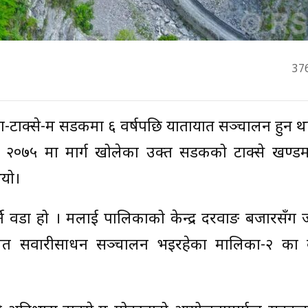
37
ा-टाक्से-रुम सडकमा ६ वर्षपछि यातायात सञ्चालन हुन 
ं. २०७५ मा मार्ग खोलेका उक्त सडकको टाक्से खण्डम
ियो।
पर्ने वडा हो । रुमलाई पालिकाको केन्द्र दरवाङ बजारसँग ज
त सवारीसाधन सञ्चालन भइरहेका मालिका-२ का वड