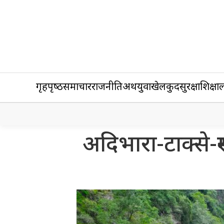
गृहपृष्‍ठ
समाचार
राजनीति
अर्थ
युवा
खेलकुद
सुरक्षा
शिक्षा
ल
अदिभारा-टाक्से-