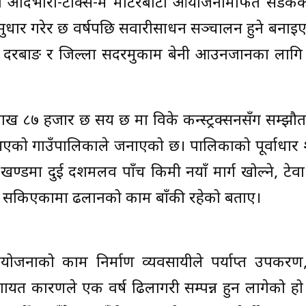
 अदिभारा-टाक्से-रुम मोटरबाटो आयोजनामार्फत सडकक
ोड सुधार गरेर छ वर्षपछि सवारीसाधन सञ्चालन हुने बनाइ
द्र दरबाङ र जिल्ला सदरमुकाम बेनी आउनजानका लागि 
८ लाख ८७ हजार छ सय छ मा विके कन्स्ट्रक्सनसँग सम्झ
भएको गाउँपालिकाले जनाएको छ। पालिकाको पूर्वाधार
खण्डमा दुई दशमलव पाँच किमी नयाँ मार्ग खोल्ने, टे
ो काम सकिएकामा ढलानको काम बाँकी रहेको बताए।
े आयोजनाको काम निर्माण व्यवसायीले पर्याप्त उपकरण
ायत कारणले एक वर्ष ढिलागरी सम्पन्न हुन लागेको हो 