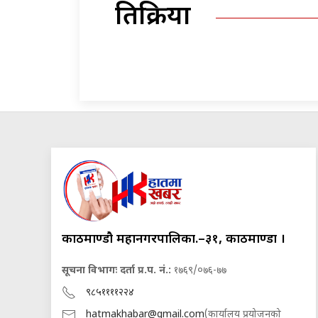
प्रतिक्रिया
काठमाण्डौ महानगरपालिका.–३१, काठमाण्डौं ।
सूचना विभागः दर्ता प्र.प. नं.:
१७६९/०७६-७७
९८५११११२२४
hatmakhabar@gmail.com
(कार्यालय प्रयोजनको