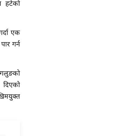
या हटेको
गर्दा एक
पार गर्न
ागलुङको
ा दिएको
खिमयुक्त