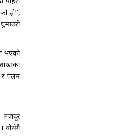
ो पहिरो
एको हो”,
घुमाउरो
ौता भएको
 शाखाका
वा र पलम
, मजदूर
। योसँगै