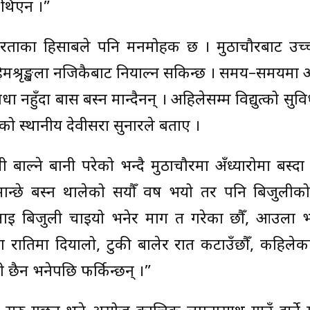
े थिएन ।”
 सुन्दरताका हिसाबले पनि मनमोहक छ । मुठाचौरबाट उच
का हिमश्रृङ्खला नजिकैबाट नियाल्न सकिन्छ । समय–समयमा
िधा नहुँदा बास बस्न मान्दैनन् । अहिलेसम्म विद्युत्को सुवि
हेको स्थानीय देवीसरा सुनारले बताए ।
 बाल्ने बानी परेको भन्दै मुठाचौरमा अँध्यारोमा बस्दा ग
 मान्छे बस्न थालेको सयौँ वर्ष भयो तर पनि बिजुलीक
ई बिजुली चाइयो भनेर माग त गरेका छौँ, आउला भ
ा रातिमा दियालो, टुकी बालेर रात कटाउँछौँ, कहिलेकाह
 छैन भनेपछि फर्किन्छन् ।”