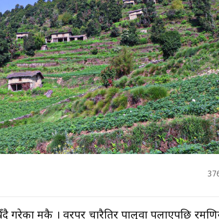
37
्रिँदै गरेका मकै । वरपर चारैतिर पालुवा पलाएपछि रमण