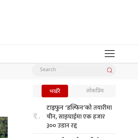
लोकप्रिय
भर्खरै
तयारीमा
टाइफुन ‘डल्फिन’को
१.
चीन, साङ्घाईमा एक हजार
३०० उडान रद्द