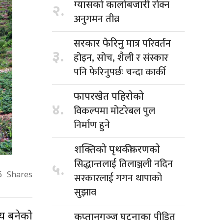
रोक्न
ग्यासको कालोबजारी
२.
अनुगमन तीव्र
मात्र परिवर्तन
सरकार फेरिनु
३.
होइन, सोच, शैली र संस्कार
पनि फेरिनुपर्छः चन्दा कार्की
फापरखेत पहिरोको
४.
विकल्पमा मोटरेबल पुल
निर्माण हुने
शक्तिको पृथकीकरणको
सिद्धान्तलाई तिलाञ्जली नदिन
५.
सरकारलाई गगन थापाको
6
Shares
सुझाव
पीडित
िय बनेको
कप्तानगञ्ज घटनाका