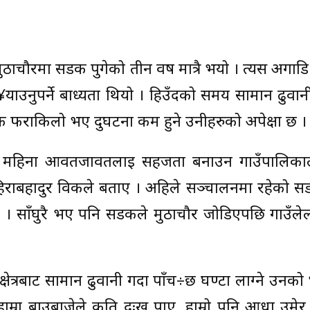
ठाचौरमा सडक पुगेको तीन वर्ष मात्रै भयो । त्यस अगाडि
ु¥याउनुपर्ने बाध्यता थियो । हिउँदको समय सामान ढुवानी 
 फराकिलो भए दुर्घटना कम हुने उनीहरुको अपेक्षा छ ।
ाह्रै महिना आवतजावतलाई सहजता बनाउन गाउँपालिक
 हिराबहादुर विकले बताए । अहिले सञ्चालनमा रहेको स
छ । साँघुरै भए पनि सडकले मुठाचौर जोडिएपछि गाउँले
्षेत्रबाट सामान ढुवानी गर्दा पाँच÷छ घण्टा लाग्ने उनक
ाम्रा बाउबाजेले कति दुःख पाए, हाम्रो पनि आधा उमे