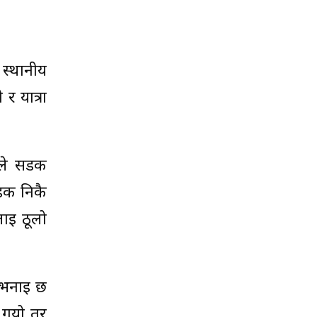
 स्थानीय
र यात्रा
ाले सडक
डक निकै
लाई ठूलो
ो भनाइ छ
र गयो तर