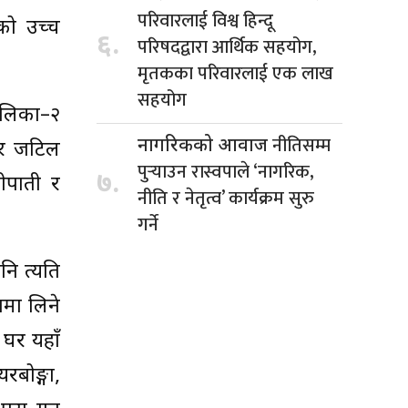
परिवारलाई विश्व हिन्दू
को उच्च
६.
परिषदद्वारा आर्थिक सहयोग,
मृतकका परिवारलाई एक लाख
सहयोग
ालिका–२
नीतिसम्म
नागरिकको आवाज
ा र जटिल
पुर्‍याउन रास्वपाले ‘नागरिक,
७.
ीपाती र
नीति र नेतृत्व’ कार्यक्रम सुरु
गर्ने
ि त्यति
पमा लिने
 घर यहाँ
रबोङ्गा,