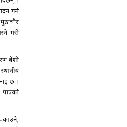
र्दछन् ।
दन गर्ने
मुठाचौर
्ने गरी
रण बेंशी
 स्थानीय
नाइ छ ।
न पाएको
पकाउने,