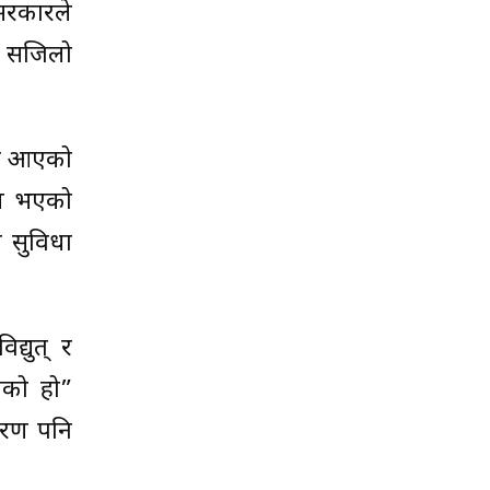
सरकारले
्न सजिलो
ँदै आएको
ाम भएको
ो सुविधा
्युत् र
ेको हो”
करण पनि