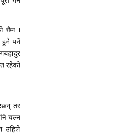
ूरा गर्न
को छैन ।
ने पर्ने
ेगबहादुर
्त रहेको
स्छन् तर
नि चल्न
 त उहिले