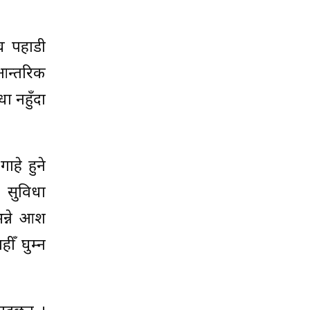
्च पहाडी
 आन्तरिक
धा नहुँदा
ाहे हुने
ो सुविधा
न्ने आश
ीँ घुम्न