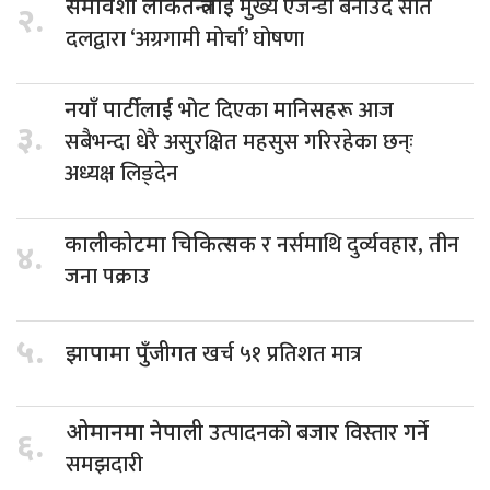
मुख्य एजेन्डा बनाउँदै सात
समावेशी लोकतन्त्रलाई
२.
दलद्वारा ‘अग्रगामी मोर्चा’ घोषणा
भोट दिएका मानिसहरू आज
नयाँ पार्टीलाई
३.
सबैभन्दा धेरै असुरक्षित महसुस गरिरहेका छन्ः
अध्यक्ष लिङ्देन
र नर्समाथि दुर्व्यवहार, तीन
कालीकोटमा चिकित्सक
४.
जना पक्राउ
५.
खर्च ५१ प्रतिशत मात्र
झापामा पुँजीगत
उत्पादनको बजार विस्तार गर्ने
ओमानमा नेपाली
६.
समझदारी