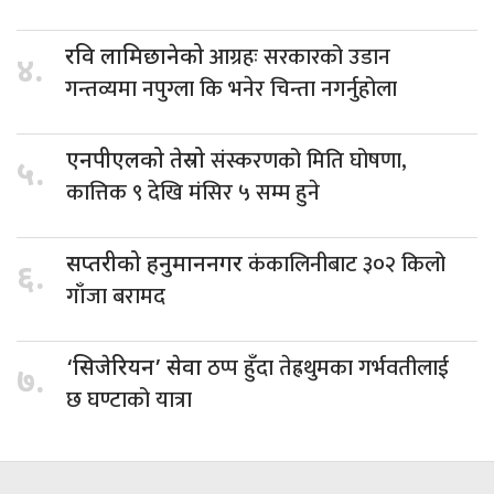
आग्रहः सरकारको उडान
रवि लामिछानेको
४.
गन्तव्यमा नपुग्ला कि भनेर चिन्ता नगर्नुहोला
संस्करणको मिति घोषणा,
एनपीएलको तेस्रो
५.
कात्तिक ९ देखि मंसिर ५ सम्म हुने
कंकालिनीबाट ३०२ किलो
सप्तरीको हनुमाननगर
६.
गाँजा बरामद
ठप्प हुँदा तेह्रथुमका गर्भवतीलाई
‘सिजेरियन’ सेवा
७.
छ घण्टाको यात्रा