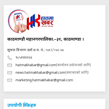
काठमाण्डौ महानगरपालिका.–३१, काठमाण्डौं ।
सूचना विभागः दर्ता प्र.प. नं.:
१७६९/०७६-७७
९८५११११२२४
hatmakhabar@gmail.com
(कार्यालय प्रयोजनको लागि)
news.hatmakhabar@gmail.com
(समाचारको लागि)
marketing.hatmakhabar@gmail.com
उपयोगी लिंकहरु