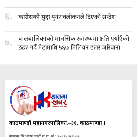
६.
पुनरावलोकनले दिएको सन्देश
कांग्रेसको मुद्दा
स्वास्थ्यमा क्षति पुर्यार्एको
बालबालिकाको मानसिक
७.
ठहर गर्दै मेटामाथि ५६७ मिलियन डलर जरिवाना
काठमाण्डौ महानगरपालिका.–३१, काठमाण्डौं ।
सूचना विभागः दर्ता प्र.प. नं.:
१७६९/०७६-७७