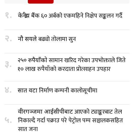
१.
६० अर्बको एकमहिने निक्षेप सङ्कलन गर्दै
केन्द्रीय बैंक
२.
बढ्यो तोलामा सुन
नौ सयले
सामान खरिद गरेका उपभोक्ताले जिते
२५० रुपैयाँको
३.
१० लाख रुपैयाँको करदाता प्रोत्साहन उपहार
४.
निर्माण कम्पनी कालोसूचीमा
सात वटा
आएको ट्याङ्करबाट तेल
वीरगञ्जमा आईसीपीबाट
५.
निकाल्दै गर्दा पक्राउ परे पेट्रोल पम्प सञ्चालकसहित
सात जना