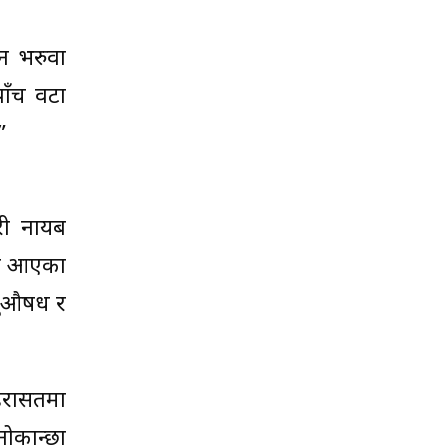
न भरुवा
ाँच वटा
”
हरी नायब
ँदै आएका
ागुऔषध र
िरासतमा
नोकान्छा