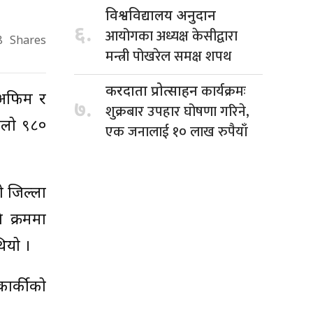
विश्वविद्यालय अनुदान
६.
आयोगका अध्यक्ष केसीद्वारा
8
Shares
मन्त्री पोखरेल समक्ष शपथ
कार्यक्रमः
करदाता प्रोत्साहन
 अफिम र
७.
शुक्रबार उपहार घोषणा गरिने,
िलो ९८०
एक जनालाई १० लाख रुपैयाँ
ो जिल्ला
े क्रममा
ियो ।
 कार्कीको