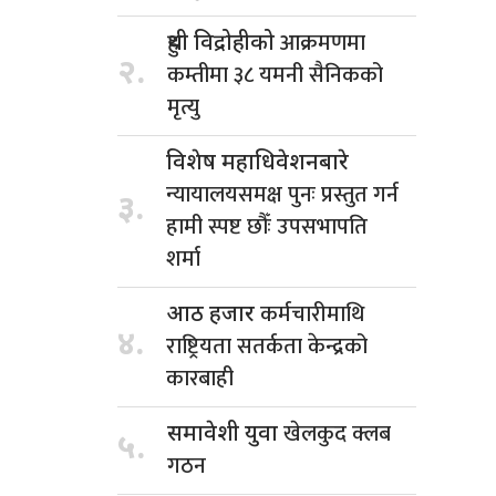
आक्रमणमा
हुथी विद्रोहीको
२.
कम्तीमा ३८ यमनी सैनिकको
मृत्यु
विशेष महाधिवेशनबारे
न्यायालयसमक्ष पुनः प्रस्तुत गर्न
३.
हामी स्पष्ट छौँः उपसभापति
शर्मा
कर्मचारीमाथि
आठ हजार
४.
राष्ट्रियता सतर्कता केन्द्रको
कारबाही
खेलकुद क्लब
समावेशी युवा
५.
गठन