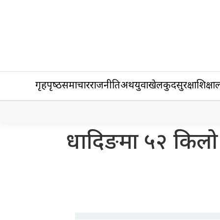
गृहपृष्‍ठ
समाचार
राजनीति
अर्थ
युवा
खेलकुद
सुरक्षा
शिक्षा
ल
धादिङमा ५२ किलो 