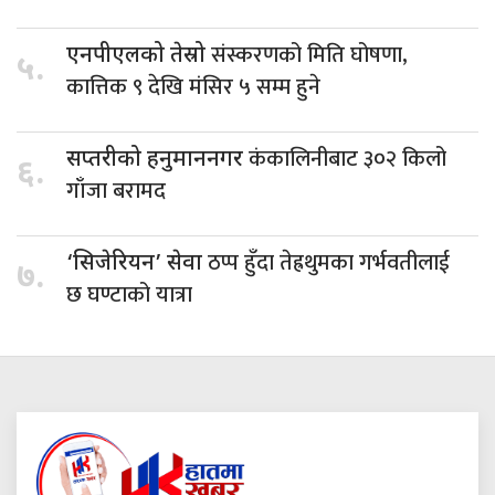
संस्करणको मिति घोषणा,
एनपीएलको तेस्रो
५.
कात्तिक ९ देखि मंसिर ५ सम्म हुने
कंकालिनीबाट ३०२ किलो
सप्तरीको हनुमाननगर
६.
गाँजा बरामद
ठप्प हुँदा तेह्रथुमका गर्भवतीलाई
‘सिजेरियन’ सेवा
७.
छ घण्टाको यात्रा