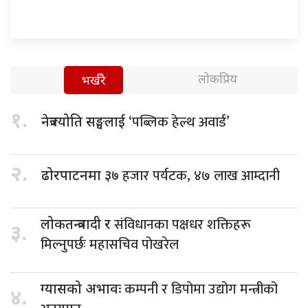
लोकप्रिय
भर्खरै
१.
‘पब्लिक हेल्थ अवार्ड’
नेत्रज्योति सङ्घलाई
२.
हजार पर्यटक, ४७ लाख आम्दानी
ढोरपाटनमा ३७
संविधानका पक्षधर शक्तिहरू
लोकतन्त्रवादी र
३.
मिल्नुपर्छः महासचिव पोखरेल
कम्पनी र डिपोमा उद्योग मन्त्रीको
ग्यासको अभावः
४.