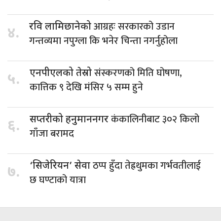
आग्रहः सरकारको उडान
रवि लामिछानेको
४.
गन्तव्यमा नपुग्ला कि भनेर चिन्ता नगर्नुहोला
संस्करणको मिति घोषणा,
एनपीएलको तेस्रो
५.
कात्तिक ९ देखि मंसिर ५ सम्म हुने
कंकालिनीबाट ३०२ किलो
सप्तरीको हनुमाननगर
६.
गाँजा बरामद
ठप्प हुँदा तेह्रथुमका गर्भवतीलाई
‘सिजेरियन’ सेवा
७.
छ घण्टाको यात्रा