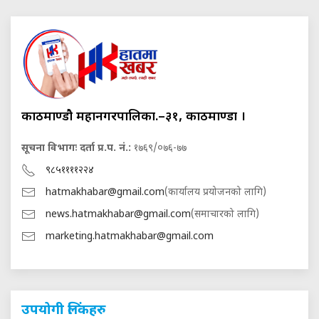
काठमाण्डौ महानगरपालिका.–३१, काठमाण्डौं ।
सूचना विभागः दर्ता प्र.प. नं.:
१७६९/०७६-७७
९८५११११२२४
hatmakhabar@gmail.com
(कार्यालय प्रयोजनको लागि)
news.hatmakhabar@gmail.com
(समाचारको लागि)
marketing.hatmakhabar@gmail.com
उपयोगी लिंकहरु